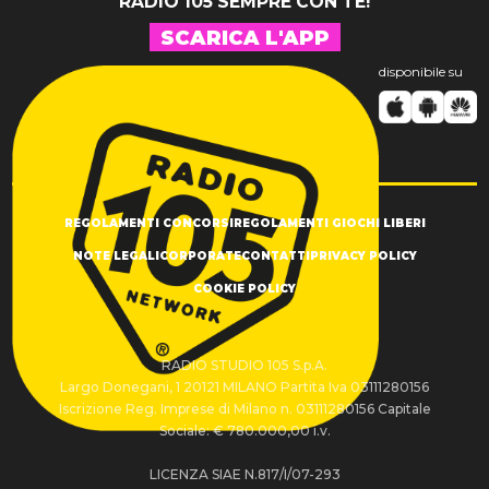
RADIO 105 SEMPRE CON TE!
SCARICA L'APP
disponibile su
REGOLAMENTI CONCORSI
REGOLAMENTI GIOCHI LIBERI
NOTE LEGALI
CORPORATE
CONTATTI
PRIVACY POLICY
COOKIE POLICY
RADIO STUDIO 105 S.p.A.
Largo Donegani, 1 20121 MILANO Partita Iva 03111280156
Iscrizione Reg. Imprese di Milano n. 03111280156 Capitale
Sociale: € 780.000,00 i.v.
LICENZA SIAE N.817/I/07-293