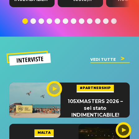
testo,
traduzione e
testo,
traduzione e
significato
traduzion
significato
del singolo
significa
INTERVISTE
VEDI TUTTE
#PARTNERSHIP
105XMASTERS 2026 –
sei stato
INDIMENTICABILE!
MALTA