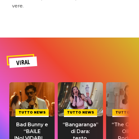
vere.
VIRAL
TUTTO NEWS
TUTTO NEWS
TUTTO NE
Bad Bunny e
“Bangaranga”
“The Cure”
“BAILE
di Dara:
Olivia
INoLVIDABLE”:
testo,
Rodrigo