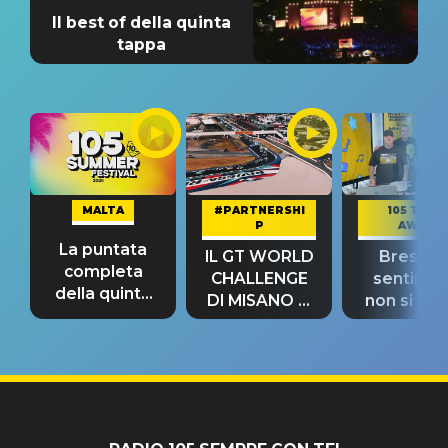
Il best of della quinta
tappa
MALTA
#PARTNERSHI
105 TAKE
P
AWAY
La puntata
IL GT WORLD
Bresh: "I
completa
CHALLENGE
sentime
della quinta
DI MISANO si
non si pr
tappa
riconferma
fino alla n
un GRANDE
prima"
SUCCESSO!