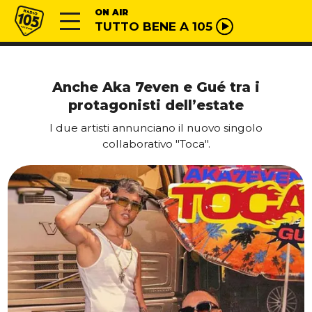
Vai al contenuto
Radio 105
ON AIR
TUTTO BENE A 105
Anche Aka 7even e Gué tra i
protagonisti dell’estate
I due artisti annunciano il nuovo singolo
collaborativo "Toca".