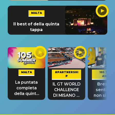
MALTA
Il best of della quinta
tappa
MALTA
#PARTNERSHI
105 TAKE
P
AWAY
La puntata
IL GT WORLD
Bresh: "I
completa
CHALLENGE
sentime
della quinta
DI MISANO si
non si pr
tappa
riconferma
fino alla n
un GRANDE
prima"
SUCCESSO!