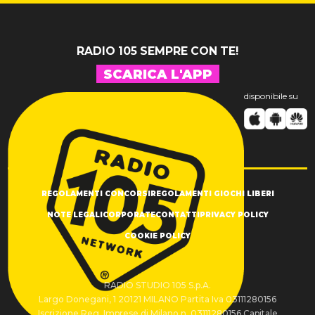
RADIO 105 SEMPRE CON TE!
SCARICA L'APP
disponibile su
REGOLAMENTI CONCORSI
REGOLAMENTI GIOCHI LIBERI
NOTE LEGALI
CORPORATE
CONTATTI
PRIVACY POLICY
COOKIE POLICY
RADIO STUDIO 105 S.p.A.
Largo Donegani, 1 20121 MILANO Partita Iva 03111280156
Iscrizione Reg. Imprese di Milano n. 03111280156 Capitale