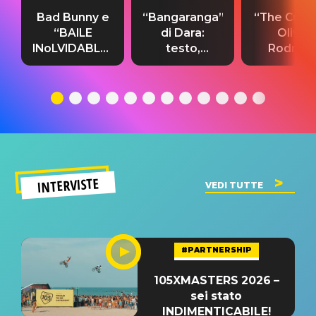
Bad Bunny e
“Bangaranga”
“The Cure”
“BAILE
di Dara:
Olivia
INoLVIDABLE”:
testo,
Rodrigo
testo,
traduzione e
testo,
traduzione e
significato
traduzion
significato
del singolo
significa
INTERVISTE
VEDI TUTTE
#PARTNERSHIP
105XMASTERS 2026 –
sei stato
INDIMENTICABILE!