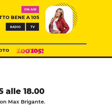
ON AIR
TTO BENE A 105
RADIO
TV
OTO
 alle 18.00
 con Max Brigante.