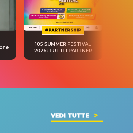
#PARTNERSHIP
a
“S
105 SUMMER FESTIVAL
ione
tradu
2026: TUTTI I PARTNER
VEDI TUTTE