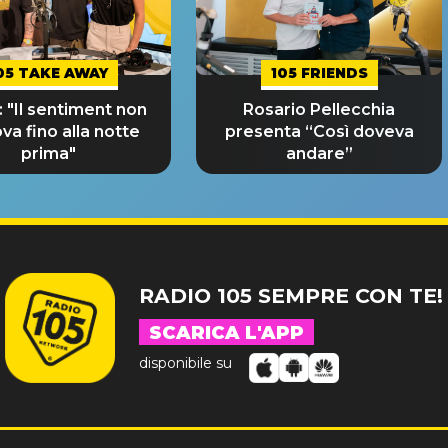
05 TAKE AWAY
105 FRIENDS
 "Il sentiment non
Rosario Pellecchia
ova fino alla notte
presenta “Così doveva
prima"
andare”
RADIO 105 SEMPRE CON TE!
SCARICA L'APP
disponibile su