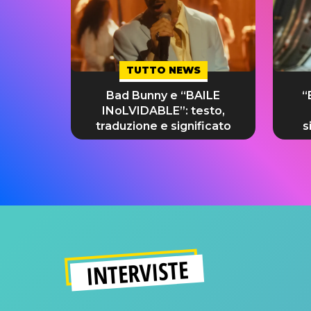
TUTTO NEWS
Bad Bunny e “BAILE
“
INoLVIDABLE”: testo,
traduzione e significato
s
INTERVISTE