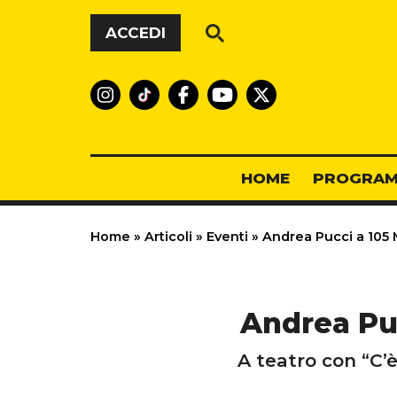
Vai al contenuto
ACCEDI
HOME
PROGRAM
Home
»
Articoli
»
Eventi
»
Andrea Pucci a 105 Mi
Andrea Puc
A teatro con “C’è