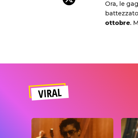
Ora, le ga
battezzat
ottobre
. 
VIRAL