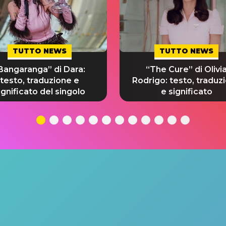
TUTTO NEWS
TUTTO NEWS
Bangaranga” di Dara:
“The Cure” di Olivi
testo, traduzione e
Rodrigo: testo, traduz
ignificato del singolo
e significato