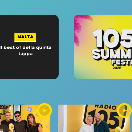
MALTA
Il best of della quinta
tappa