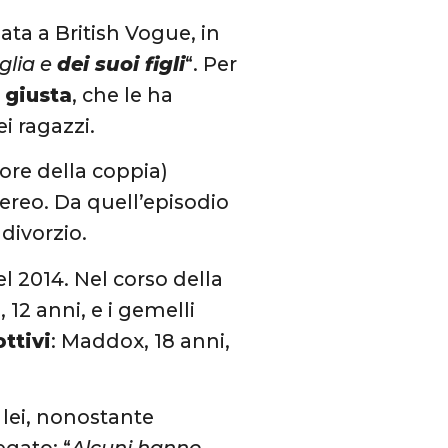
iata a British Vogue, in
glia e
dei suoi figli
“. Per
 giusta
, che le ha
i ragazzi.
iore della coppia)
ereo. Da quell’episodio
 divorzio.
el 2014. Nel corso della
, 12 anni, e i gemelli
ottivi
: Maddox, 18 anni,
lei, nonostante