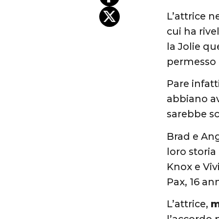
L’attrice 
cui ha rive
la Jolie qu
permesso d
Pare infat
abbiano av
sarebbe sca
Brad e Ange
loro stor
Knox e Viv
Pax, 16 ann
L’attrice,
m