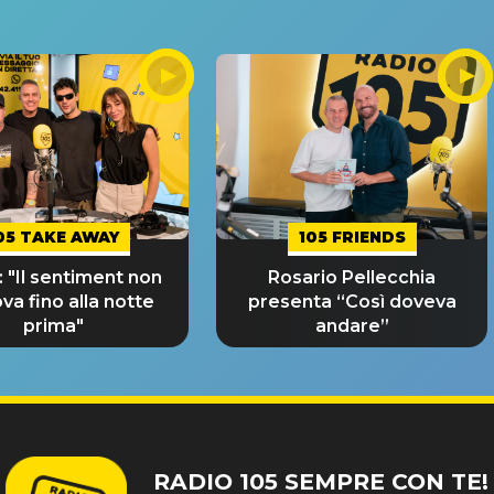
05 TAKE AWAY
105 FRIENDS
 "Il sentiment non
Rosario Pellecchia
ova fino alla notte
presenta “Così doveva
prima"
andare”
RADIO 105 SEMPRE CON TE!