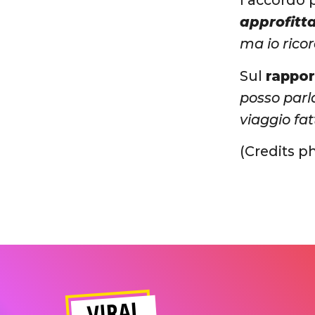
l’accordo 
approfitta
ma io ricor
Sul
rappor
posso parl
viaggio fat
(Credits p
VIRAL