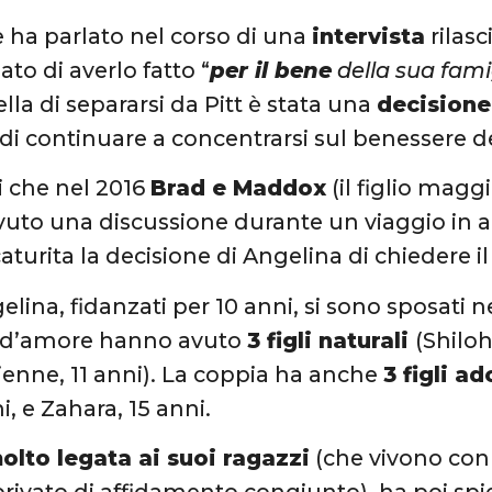
ne ha parlato nel corso di una
intervista
rilasc
lato di averlo fatto “
per il bene
della sua fami
ella di separarsi da Pitt è stata una
decisione
i continuare a concentrarsi sul benessere de
ti che nel 2016
Brad e Maddox
(il figlio magg
uto una discussione durante un viaggio in a
turita la decisione di Angelina di chiedere il
lina, fidanzati per 10 anni, si sono sposati n
ia d’amore hanno avuto
3 figli naturali
(Shiloh
ienne, 11 anni). La coppia ha anche
3 figli ad
i, e Zahara, 15 anni.
olto legata ai suoi ragazzi
(che vivono con 