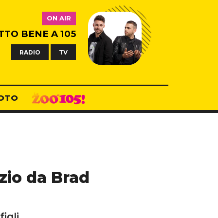
ON AIR
TTO BENE A 105
RADIO
TV
OTO
rzio da Brad
igli.