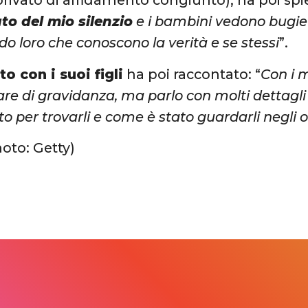
privato di affidamento congiunto), ha poi spi
to del mio silenzio
e i bambini vedono bugie 
do loro che conoscono la verità e se stessi
”.
to con i suoi figli
ha poi raccontato: “
Con i m
are di gravidanza, ma parlo con molti dettagl
to per trovarli e come è stato guardarli negli 
hoto: Getty)