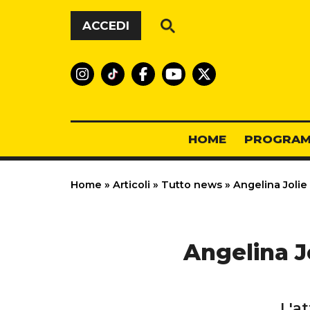
Vai al contenuto
ACCEDI
HOME
PROGRAM
Home
»
Articoli
»
Tutto news
»
Angelina Jolie 
Angelina Jo
L'at