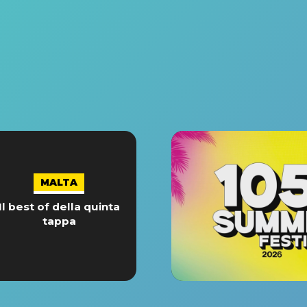
MALTA
Il best of della quinta
tappa