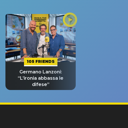
105 FRIENDS
Germano Lanzoni:
“L’ironia abbassa le
difese”