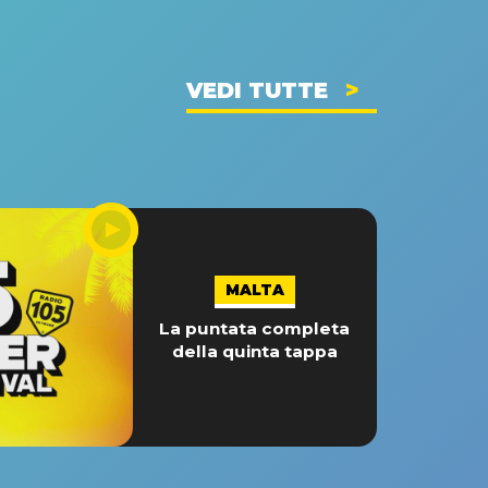
VEDI TUTTE
MALTA
La puntata completa
della quinta tappa