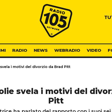
Radio 105
TU
MI
RADIO
NEWS
WEBRADIO
VIDEO
F
svela i motivi del divorzio da Brad Pitt
lie svela i motivi del divo
Pitt
trice ha parlato del rapporto con i suoi sei f