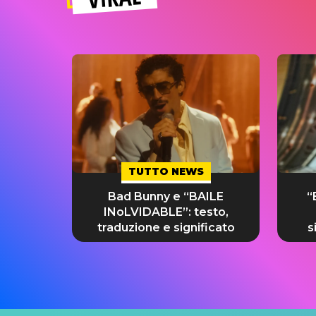
TUTTO NEWS
Bad Bunny e “BAILE
“
INoLVIDABLE”: testo,
traduzione e significato
s