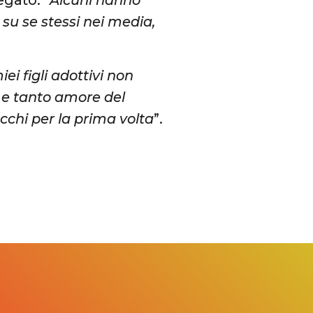
egato: “
Alcuni hanno
su se stessi nei media,
iei figli adottivi non
i e tanto amore del
occhi per la prima volta
”.