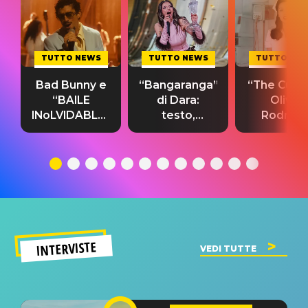
TUTTO NEWS
TUTTO NEWS
TUTTO NE
Bad Bunny e
“Bangaranga”
“The Cure”
“BAILE
di Dara:
Olivia
INoLVIDABLE”:
testo,
Rodrigo
testo,
traduzione e
testo,
traduzione e
significato
traduzion
significato
del singolo
significa
INTERVISTE
VEDI TUTTE