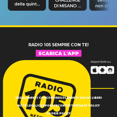
CHALLENGE
sentime
della quinta
DI MISANO si
non si pr
tappa
riconferma
fino alla n
un GRANDE
prima"
SUCCESSO!
RADIO 105 SEMPRE CON TE!
SCARICA L'APP
disponibile su
REGOLAMENTI CONCORSI
REGOLAMENTI GIOCHI LIBERI
NOTE LEGALI
CORPORATE
CONTATTI
PRIVACY POLICY
COOKIE POLICY