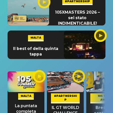
#PARTNERSHIP
105XMASTERS 2026 –
sei stato
INDIMENTICABILE!
MALTA
Il best of della quinta
tappa
MALTA
#PARTNERSHI
105 TAKE
P
AWAY
La puntata
IL GT WORLD
Bresh: "I
completa