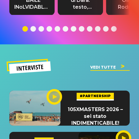
“BAILE
di Dara:
Olivia
INoLVIDABLE”:
testo,
Rodrigo
testo,
traduzione e
testo,
traduzione e
significato
traduzion
significato
del singolo
significa
INTERVISTE
VEDI TUTTE
#PARTNERSHIP
105XMASTERS 2026 –
sei stato
INDIMENTICABILE!