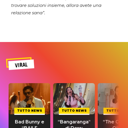
trovare soluzioni insieme, allora avete una
relazione sana”.
VIRAL
TUTTO NEWS
TUTTO NEWS
TUTTO NE
Bad Bunny e
“Bangaranga”
“The Cure”