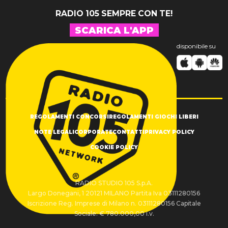
RADIO 105 SEMPRE CON TE!
SCARICA L'APP
disponibile su
REGOLAMENTI CONCORSI
REGOLAMENTI GIOCHI LIBERI
NOTE LEGALI
CORPORATE
CONTATTI
PRIVACY POLICY
COOKIE POLICY
RADIO STUDIO 105 S.p.A.
Largo Donegani, 1 20121 MILANO Partita Iva 03111280156
Iscrizione Reg. Imprese di Milano n. 03111280156 Capitale
Sociale: € 780.000,00 i.v.