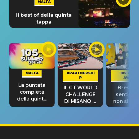
MALTA
Il best of della quinta
tappa
MALTA
#PARTNERSHI
105 TAKE
P
AWAY
La puntata
IL GT WORLD
Bresh: "I
completa
CHALLENGE
sentime
della quinta
DI MISANO si
non si pr
tappa
riconferma
fino alla n
un GRANDE
prima"
SUCCESSO!