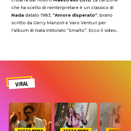
chitarra dal nostro
Maestrello Lotti
. La canzone
che ha scelto di reinterpretare è un classico di
Nada
datato 1983,
“Amore disperato”
, brano
scritto da Gerry Manzoli e Varo Venturi per
l’album di Nata intitolato “Smalto”. Ecco il video..
VIRAL
TUTTO NEWS
TUTTO NEWS
TUTTO NE