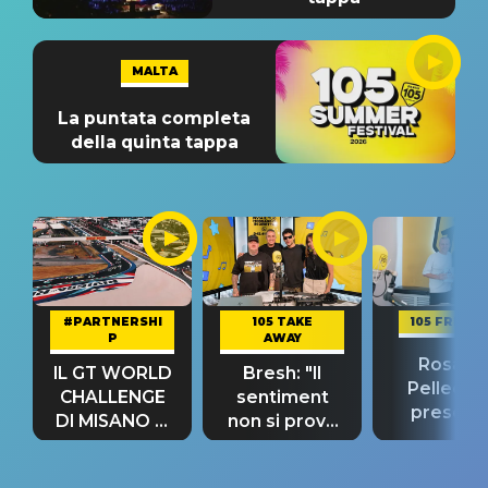
MALTA
La puntata completa
della quinta tappa
#PARTNERSHI
105 TAKE
105 FRIEND
P
AWAY
Rosario
IL GT WORLD
Bresh: "Il
Pellecch
CHALLENGE
sentiment
present
DI MISANO si
non si prova
“Così dov
riconferma
fino alla notte
andare
un GRANDE
prima"