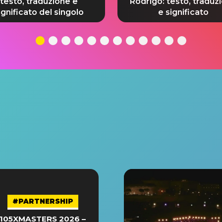
testo, traduzione e
Rodrigo: testo, traduz
ignificato del singolo
e significato
#PARTNERSHIP
105XMASTERS 2026 –