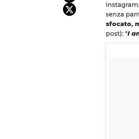
Instagram,
senza pant
sfocato, 
post): “
I a