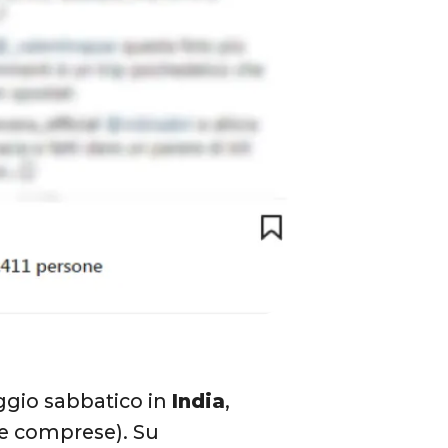
aggio sabbatico in
India
,
he comprese). Su