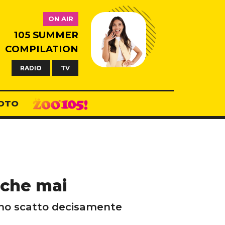
ON AIR
105 SUMMER
COMPILATION
RADIO
TV
OTO
y che mai
 uno scatto decisamente