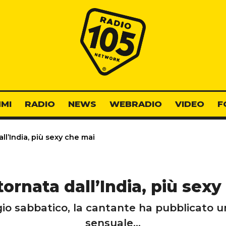
Radio 105
MI
RADIO
NEWS
WEBRADIO
VIDEO
F
ll’India, più sexy che mai
tornata dall’India, più sex
ggio sabbatico, la cantante ha pubblicato
sensuale...