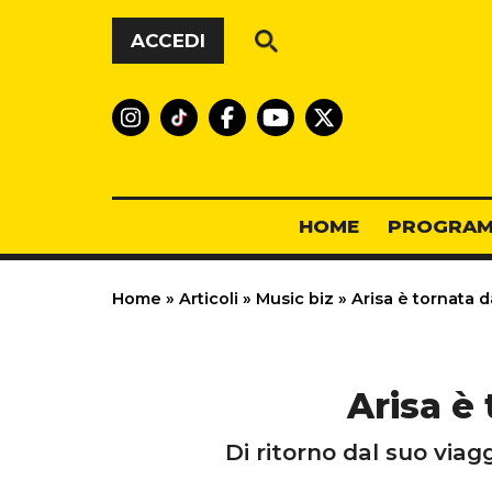
Vai al contenuto
ACCEDI
HOME
PROGRAM
Home
»
Articoli
»
Music biz
»
Arisa è tornata da
Arisa è 
Di ritorno dal suo via