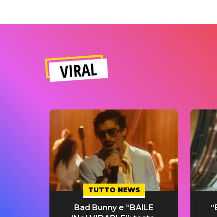
VIRAL
TUTTO NEWS
Bad Bunny e “BAILE
“