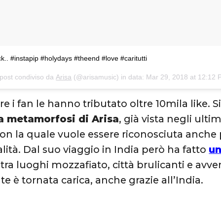
k.. #instapip #holydays #theend #love #caritutti
post condiviso da
Arisa
(@arisamusic) in data:
Mar 29, 2018 at 12:12
re i fan le hanno tributato oltre 10mila like.
la metamorfosi di Arisa
, già vista negli ulti
on la quale vuole essere riconosciuta anche p
lità. Dal suo viaggio in India però ha fatto
un
, tra luoghi mozzafiato, città brulicanti e avve
e è tornata carica, anche grazie all’India.