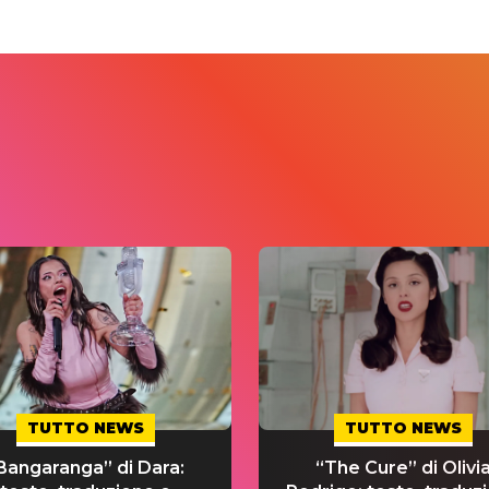
TUTTO NEWS
TUTTO NEWS
Bangaranga” di Dara:
“The Cure” di Olivi