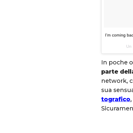
I’m coming bac
Un 
In poche o
parte del
network, c
sua sensua
tografico
Sicurament