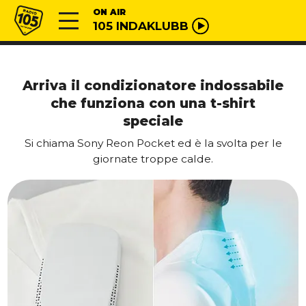
Vai al contenuto
Radio 105
ON AIR
105 INDAKLUBB
Arriva il condizionatore indossabile
che funziona con una t-shirt
speciale
Si chiama Sony Reon Pocket ed è la svolta per le
giornate troppe calde.