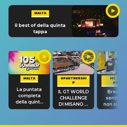
MALTA
Il best of della quinta
tappa
MALTA
#PARTNERSHI
105 TAKE
P
AWAY
La puntata
IL GT WORLD
Bresh: "I
completa
CHALLENGE
sentime
della quinta
DI MISANO si
non si pr
tappa
riconferma
fino alla n
un GRANDE
prima"
SUCCESSO!