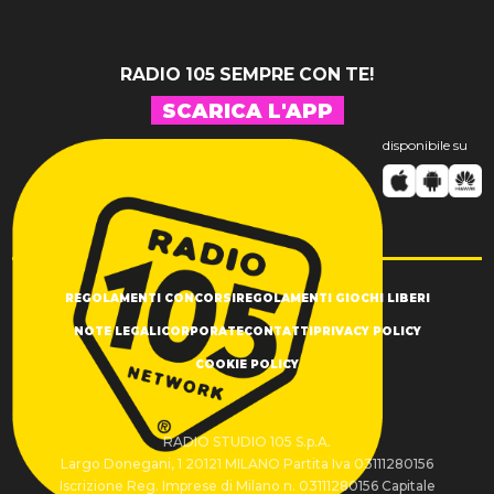
RADIO 105 SEMPRE CON TE!
SCARICA L'APP
disponibile su
REGOLAMENTI CONCORSI
REGOLAMENTI GIOCHI LIBERI
NOTE LEGALI
CORPORATE
CONTATTI
PRIVACY POLICY
COOKIE POLICY
RADIO STUDIO 105 S.p.A.
Largo Donegani, 1 20121 MILANO Partita Iva 03111280156
Iscrizione Reg. Imprese di Milano n. 03111280156 Capitale