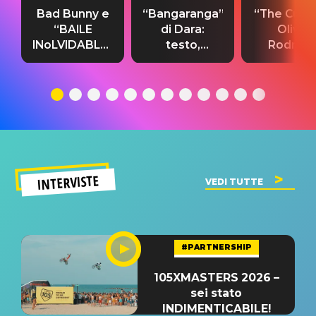
Bad Bunny e
“Bangaranga”
“The Cure”
“BAILE
di Dara:
Olivia
INoLVIDABLE”:
testo,
Rodrigo
testo,
traduzione e
testo,
traduzione e
significato
traduzion
significato
del singolo
significa
INTERVISTE
VEDI TUTTE
#PARTNERSHIP
105XMASTERS 2026 –
sei stato
INDIMENTICABILE!