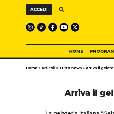
Vai al contenuto
ACCEDI
HOME
PROGRAM
Home
»
Articoli
»
Tutto news
»
Arriva il gelat
Arriva il g
La gelateria italiana “Ge