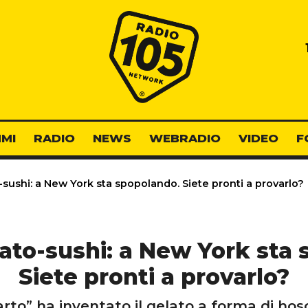
Radio 105
MI
RADIO
NEWS
WEBRADIO
VIDEO
F
o-sushi: a New York sta spopolando. Siete pronti a provarlo?
elato-sushi: a New York sta
Siete pronti a provarlo?
larto” ha inventato il gelato a forma di h