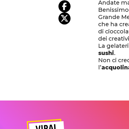
Andate mat
Benissimo,
Grande Mel
che ha crea
di cioccol
dei creativ
La gelateri
sushi
.
Non ci cre
l’
acquolin
VIRAL