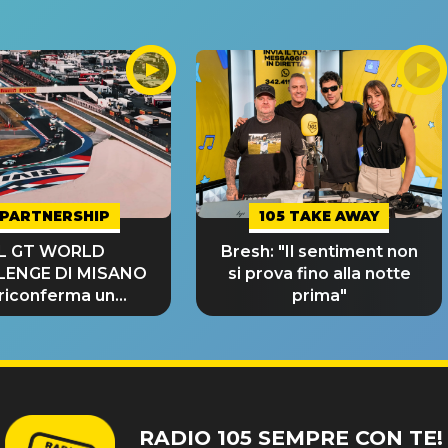
PARTNERSHIP
105 TAKE AWAY
IL GT WORLD
Bresh: "Il sentiment non
LENGE DI MISANO
si prova fino alla notte
 riconferma un
prima"
NDE SUCCESSO!
RADIO 105 SEMPRE CON TE!