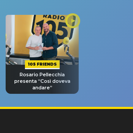
105 FRIENDS
Rosario Pellecchia
presenta “Così doveva
andare”