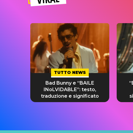
TUTTO NEWS
Bad Bunny e “BAILE
“
INoLVIDABLE”: testo,
traduzione e significato
s