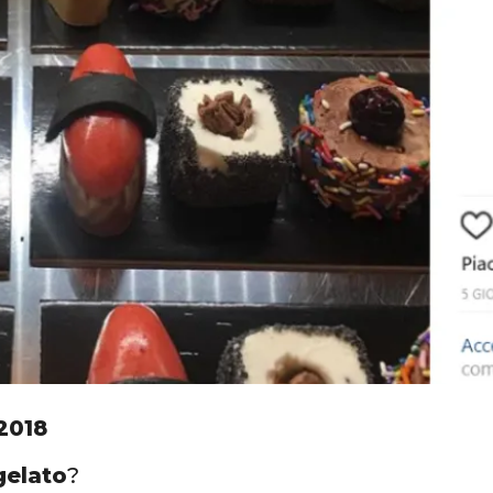
 2018
gelato
?