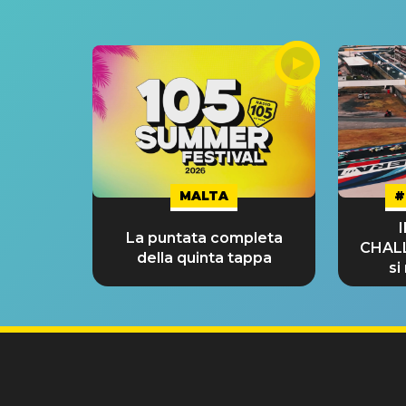
MALTA
#
La puntata completa
CHAL
della quinta tappa
si
GRA