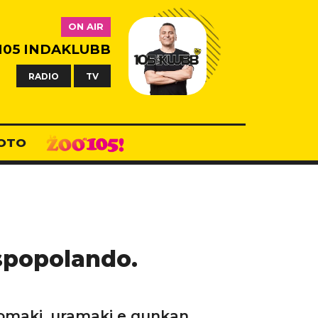
ON AIR
105 INDAKLUBB
RADIO
TV
OTO
 spopolando.
osomaki, uramaki e gunkan.