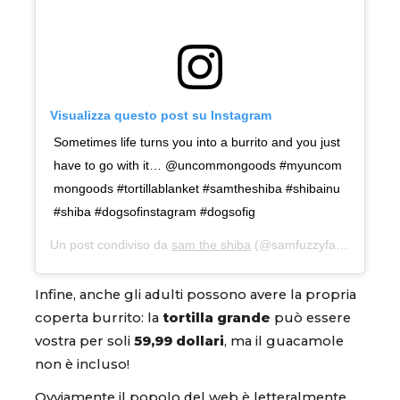
Visualizza questo post su Instagram
Sometimes life turns you into a burrito and you just
have to go with it… @uncommongoods #myuncom
mongoods #tortillablanket #samtheshiba #shibainu
#shiba #dogsofinstagram #dogsofig
Un post condiviso da
sam the shiba
(@samfuzzyface) in data:
Infine, anche gli adulti possono avere la propria
coperta burrito: la
tortilla grande
può essere
vostra per soli
59,99 dollari
, ma il guacamole
non è incluso!
Ovviamente il popolo del web è letteralmente