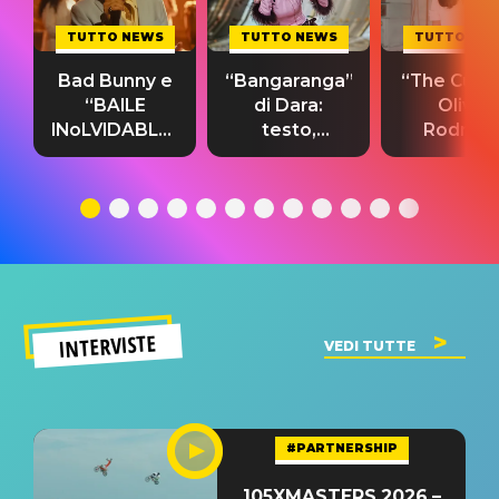
TUTTO NEWS
TUTTO NEWS
TUTTO NE
Bad Bunny e
“Bangaranga”
“The Cure”
“BAILE
di Dara:
Olivia
INoLVIDABLE”:
testo,
Rodrigo
testo,
traduzione e
testo,
traduzione e
significato
traduzion
significato
del singolo
significa
INTERVISTE
VEDI TUTTE
#PARTNERSHIP
105XMASTERS 2026 –