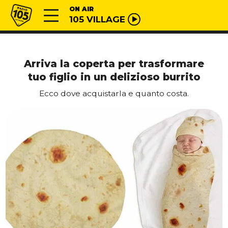
Vai al contenuto
Radio 105
ON AIR
105 VILLAGE
Arriva la coperta per trasformare
tuo figlio in un delizioso burrito
Ecco dove acquistarla e quanto costa.