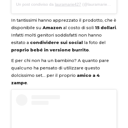
Un post condiviso da
lauramarie427
(@lauramarie427) in data:
In tantissimi hanno apprezzato il prodotto, che è
disponibile su
Amazon
al costo di soli
15 dollari
.
Infatti molti genitori soddisfatti non hanno
esitato a
condividere sui social
la foto del
proprio bebé in versione burrito
.
E per chi non ha un bambino? A quanto pare
qualcuno ha pensato di utilizzare questo
dolcissimo set… per il proprio
amico a 4
zampe
.