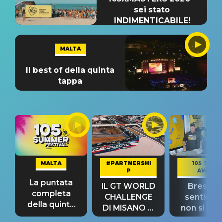
sei stato
INDIMENTICABILE!
MALTA
Il best of della quinta
tappa
MALTA
#PARTNERSHI
105 TAKE
P
AWAY
La puntata
IL GT WORLD
Bresh: "I
completa
CHALLENGE
sentime
della quinta
DI MISANO si
non si pr
tappa
riconferma
fino alla n