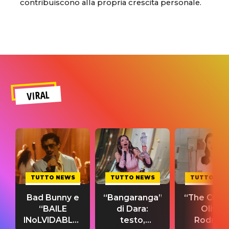
contribuiscono alla propria crescita personale.
VIRAL
TUTTO NEWS
TUTTO NEWS
TUTTO NE
Bad Bunny e
“Bangaranga”
“The Cure”
“BAILE
di Dara:
Olivia
INoLVIDABLE”:
testo,
Rodrigo