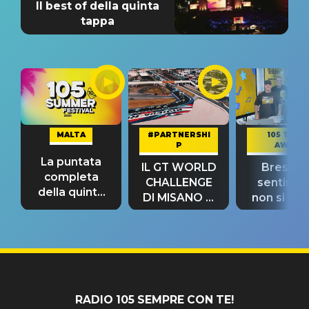
Il best of della quinta
tappa
MALTA
#PARTNERSHI
105 TAKE
P
AWAY
La puntata
IL GT WORLD
Bresh: "I
completa
CHALLENGE
sentime
della quinta
DI MISANO si
non si pr
tappa
riconferma
fino alla n
un GRANDE
prima"
SUCCESSO!
RADIO 105 SEMPRE CON TE!