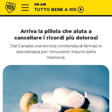
Vai al contenuto
Radio 105
ON AIR
TUTTO BENE A 105
Arriva la pillola che aiuta a
cancellare i ricordi più dolorosi
Dal Canada una tecnica combinata di farmaci e
psicoterapia per rimuovere i traumi dalla
memoria.