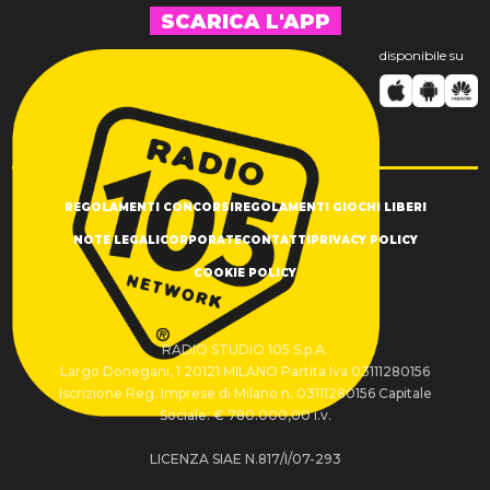
SCARICA L'APP
disponibile su
REGOLAMENTI CONCORSI
REGOLAMENTI GIOCHI LIBERI
NOTE LEGALI
CORPORATE
CONTATTI
PRIVACY POLICY
COOKIE POLICY
RADIO STUDIO 105 S.p.A.
Largo Donegani, 1 20121 MILANO Partita Iva 03111280156
Iscrizione Reg. Imprese di Milano n. 03111280156 Capitale
Sociale: € 780.000,00 i.v.
LICENZA SIAE N.817/I/07-293