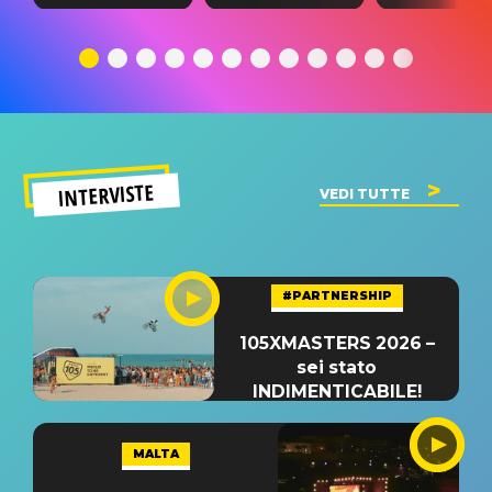
testo,
traduzione e
testo,
traduzione e
significato
traduzion
significato
del singolo
significa
INTERVISTE
VEDI TUTTE
#PARTNERSHIP
105XMASTERS 2026 –
sei stato
INDIMENTICABILE!
MALTA