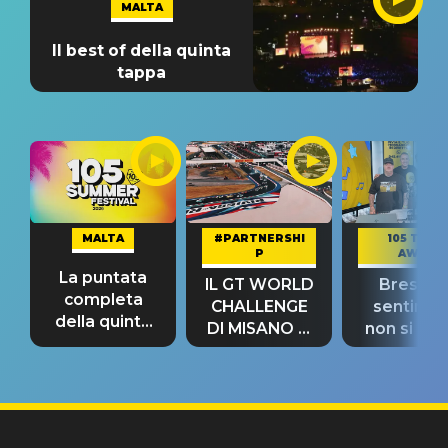
MALTA
Il best of della quinta
tappa
MALTA
#PARTNERSHI
105 TAKE
P
AWAY
La puntata
IL GT WORLD
Bresh: "I
completa
CHALLENGE
sentime
della quinta
DI MISANO si
non si pr
tappa
riconferma
fino alla n
un GRANDE
prima"
SUCCESSO!