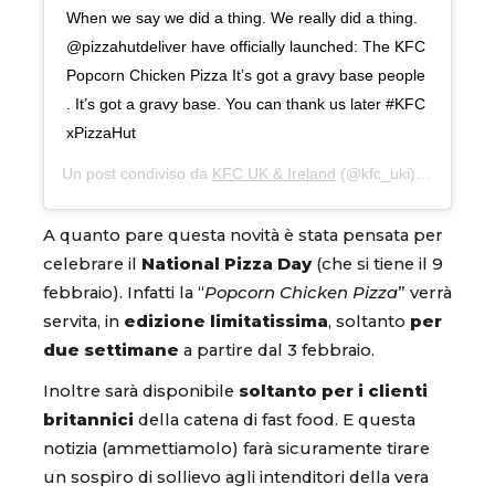
When we say we did a thing. We really did a thing.
@pizzahutdeliver have officially launched: The KFC
Popcorn Chicken Pizza It’s got a gravy base people
. It’s got a gravy base. You can thank us later #KFC
xPizzaHut
Un post condiviso da
KFC UK & Ireland
(@kfc_uki) in data:
3 
A quanto pare questa novità è stata pensata per
celebrare il
National Pizza Day
(che si tiene il 9
febbraio). Infatti la “
Popcorn Chicken Pizza
” verrà
servita, in
edizione limitatissima
, soltanto
per
due settimane
a partire dal 3 febbraio.
Inoltre sarà disponibile
soltanto per i clienti
britannici
della catena di fast food. E questa
notizia (ammettiamolo) farà sicuramente tirare
un sospiro di sollievo agli intenditori della vera