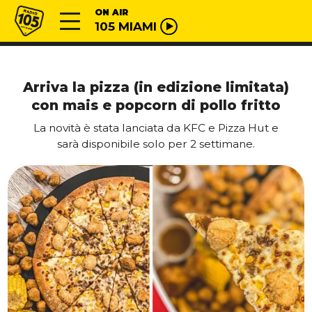
Vai al contenuto
Radio 105
ON AIR
105 MIAMI
Arriva la pizza (in edizione limitata)
con mais e popcorn di pollo fritto
La novità è stata lanciata da KFC e Pizza Hut e
sarà disponibile solo per 2 settimane.