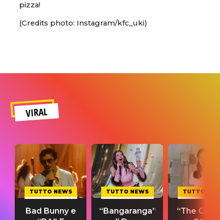
pizza!
(Credits photo: Instagram/kfc_uki)
VIRAL
TUTTO NEWS
TUTTO NEWS
TUTTO NE
Bad Bunny e
“Bangaranga”
“The Cure”