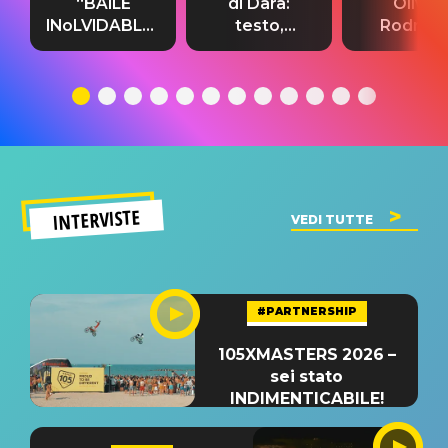
“BAILE
di Dara:
Olivia
INoLVIDABLE”:
testo,
Rodrigo
testo,
traduzione e
testo,
traduzione e
significato
traduzion
significato
del singolo
significa
INTERVISTE
VEDI TUTTE
#PARTNERSHIP
105XMASTERS 2026 –
sei stato
INDIMENTICABILE!