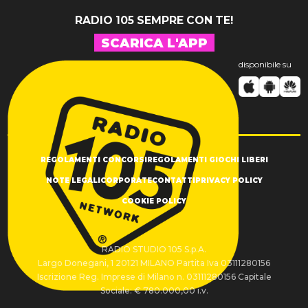
RADIO 105 SEMPRE CON TE!
SCARICA L'APP
disponibile su
REGOLAMENTI CONCORSI
REGOLAMENTI GIOCHI LIBERI
NOTE LEGALI
CORPORATE
CONTATTI
PRIVACY POLICY
COOKIE POLICY
RADIO STUDIO 105 S.p.A.
Largo Donegani, 1 20121 MILANO Partita Iva 03111280156
Iscrizione Reg. Imprese di Milano n. 03111280156 Capitale
Sociale: € 780.000,00 i.v.