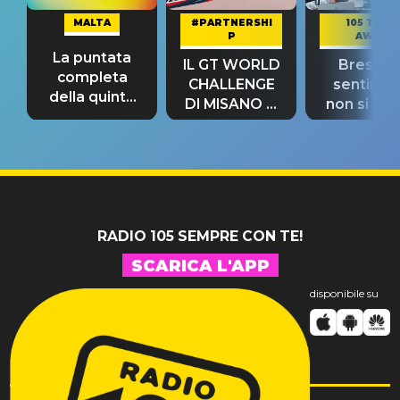
MALTA
#PARTNERSHI
105 TAKE
P
AWAY
La puntata
IL GT WORLD
Bresh: "I
completa
CHALLENGE
sentime
della quinta
DI MISANO si
non si pr
tappa
riconferma
fino alla n
un GRANDE
prima"
SUCCESSO!
RADIO 105 SEMPRE CON TE!
SCARICA L'APP
disponibile su