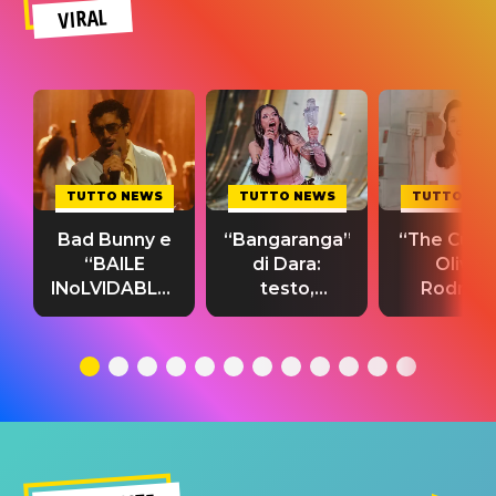
VIRAL
TUTTO NEWS
TUTTO NEWS
TUTTO NE
Bad Bunny e
“Bangaranga”
“The Cure”
“BAILE
di Dara:
Olivia
INoLVIDABLE”:
testo,
Rodrigo
testo,
traduzione e
testo,
traduzione e
significato
traduzion
significato
del singolo
significa