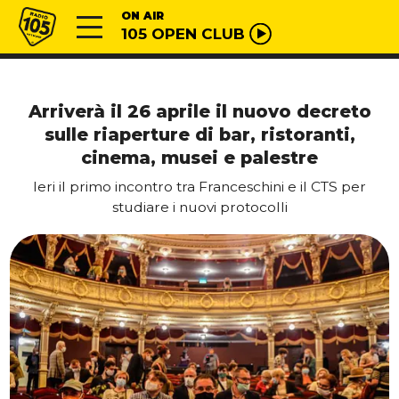
Vai al contenuto
Radio 105
ON AIR
105 OPEN CLUB
Arriverà il 26 aprile il nuovo decreto
sulle riaperture di bar, ristoranti,
cinema, musei e palestre
Ieri il primo incontro tra Franceschini e il CTS per
studiare i nuovi protocolli