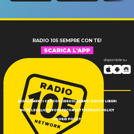
“Così dov
riconferma
fino alla notte
andare
un GRANDE
prima"
SUCCESSO!
RADIO 105 SEMPRE CON TE!
SCARICA L'APP
disponibile su
REGOLAMENTI CONCORSI
REGOLAMENTI GIOCHI LIBERI
NOTE LEGALI
CORPORATE
CONTATTI
PRIVACY POLICY
COOKIE POLICY