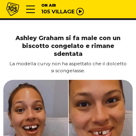
Vai al contenuto
Radio 105
ON AIR
105 VILLAGE
Ashley Graham si fa male con un
biscotto congelato e rimane
sdentata
La modella curvy non ha aspettato che il dolcetto
si scongelasse.