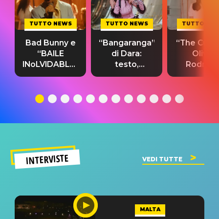
TUTTO NEWS
TUTTO NEWS
TUTTO NE
Bad Bunny e
“Bangaranga”
“The Cure”
“BAILE
di Dara:
Olivia
INoLVIDABLE”:
testo,
Rodrigo
testo,
traduzione e
testo,
traduzione e
significato
traduzion
significato
del singolo
significa
INTERVISTE
VEDI TUTTE
MALTA