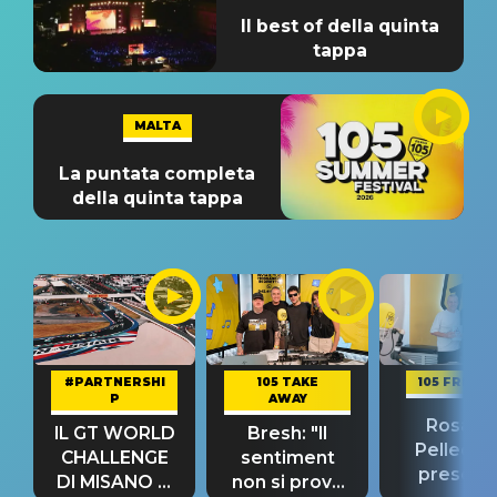
Il best of della quinta
tappa
MALTA
La puntata completa
della quinta tappa
#PARTNERSHI
105 TAKE
105 FRIEND
P
AWAY
Rosario
IL GT WORLD
Bresh: "Il
Pellecch
CHALLENGE
sentiment
present
DI MISANO si
non si prova