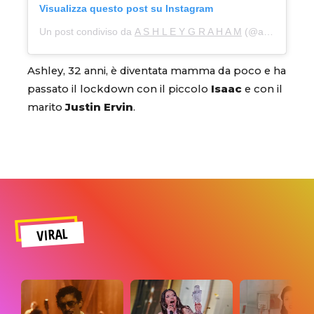
Visualizza questo post su Instagram
Un post condiviso da
A S H L E Y G R A H A M
(@ashleygraham) in data:
Ashley, 32 anni, è diventata mamma da poco e ha
passato il lockdown con il piccolo
Isaac
e con il
marito
Justin Ervin
.
VIRAL