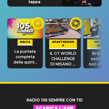
tappa
MALTA
#PARTNERSHI
105 TAKE
P
AWAY
La puntata
IL GT WORLD
Bresh: "I
completa
CHALLENGE
sentime
della quinta
DI MISANO si
non si pr
tappa
riconferma
fino alla n
un GRANDE
prima"
SUCCESSO!
RADIO 105 SEMPRE CON TE!
SCARICA L'APP