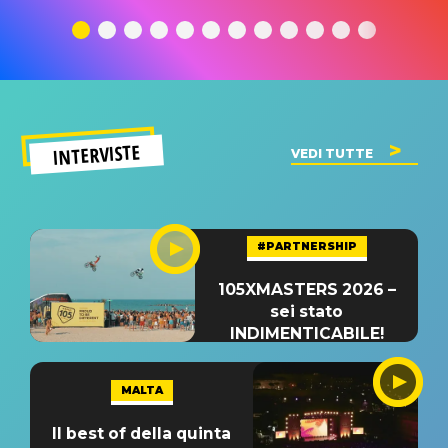
traduzione e
significato
traduzion
significato
del singolo
significa
INTERVISTE
VEDI TUTTE
#PARTNERSHIP
105XMASTERS 2026 –
sei stato
INDIMENTICABILE!
MALTA
Il best of della quinta