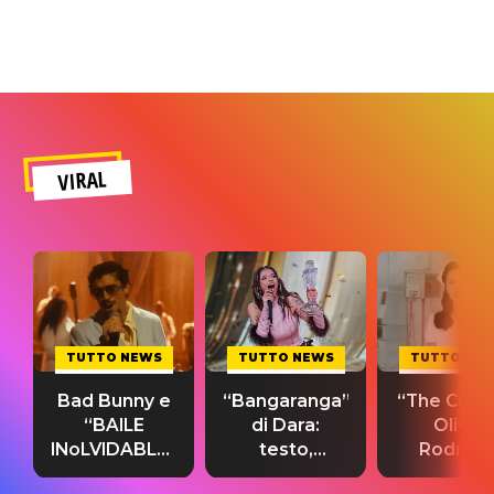
VIRAL
TUTTO NEWS
TUTTO NEWS
TUTTO NE
Bad Bunny e
“Bangaranga”
“The Cure”
“BAILE
di Dara:
Olivia
INoLVIDABLE”:
testo,
Rodrigo
testo,
traduzione e
testo,