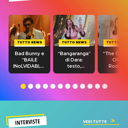
TUTTO NEWS
TUTTO NEWS
TUTTO NE
Bad Bunny e
“Bangaranga”
“The Cure”
“BAILE
di Dara:
Olivia
INoLVIDABLE”:
testo,
Rodrigo
testo,
traduzione e
testo,
traduzione e
significato
traduzion
significato
del singolo
significa
INTERVISTE
VEDI TUTTE