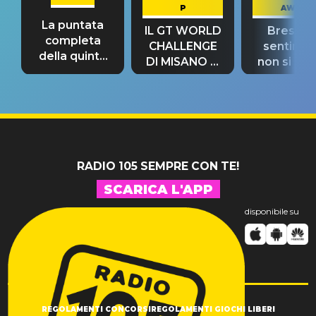
P
AWAY
La puntata
IL GT WORLD
Bresh: "I
completa
CHALLENGE
sentime
della quinta
DI MISANO si
non si pr
tappa
riconferma
fino alla n
un GRANDE
prima"
SUCCESSO!
RADIO 105 SEMPRE CON TE!
SCARICA L'APP
disponibile su
REGOLAMENTI CONCORSI
REGOLAMENTI GIOCHI LIBERI