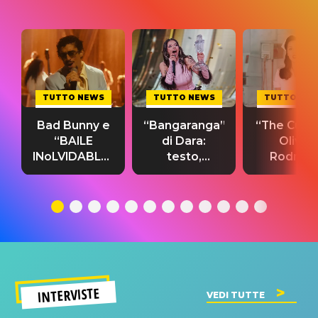
TUTTO NEWS
TUTTO NEWS
TUTTO NE
Bad Bunny e
“Bangaranga”
“The Cure”
“BAILE
di Dara:
Olivia
INoLVIDABLE”:
testo,
Rodrigo
testo,
traduzione e
testo,
traduzione e
significato
traduzion
significato
del singolo
significa
INTERVISTE
VEDI TUTTE