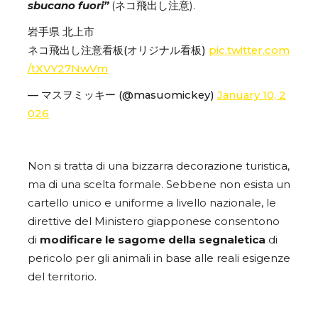
sbucano fuori”
(ネコ飛出し注意).
岩手県 北上市
ネコ飛出し注意看板(オリジナル看板)
pic.twitter.com
/tXVY27NwVm
— マスヲミッキー (@masuomickey)
January 10, 2
026
Non si tratta di una bizzarra decorazione turistica,
ma di una scelta formale. Sebbene non esista un
cartello unico e uniforme a livello nazionale, le
direttive del Ministero giapponese consentono
di
modificare le sagome della segnaletica
di
pericolo per gli animali in base alle reali esigenze
del territorio.