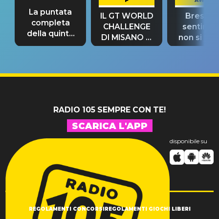
P
AWAY
La puntata
IL GT WORLD
Bresh: "I
completa
CHALLENGE
sentime
della quinta
DI MISANO si
non si pr
tappa
riconferma
fino alla n
un GRANDE
prima"
SUCCESSO!
RADIO 105 SEMPRE CON TE!
SCARICA L'APP
disponibile su
REGOLAMENTI CONCORSI
REGOLAMENTI GIOCHI LIBERI