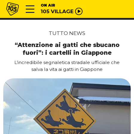
Vai al contenuto
Radio 105
ON AIR
105 VILLAGE
TUTTO NEWS
“Attenzione ai gatti che sbucano
fuori”: i cartelli in Giappone
L’incredibile segnaletica stradale ufficiale che
salva la vita ai gatti in Giappone