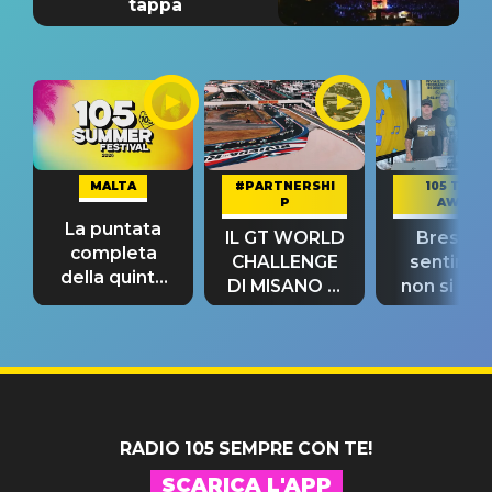
tappa
MALTA
#PARTNERSHI
105 TAKE
P
AWAY
La puntata
IL GT WORLD
Bresh: "I
completa
CHALLENGE
sentime
della quinta
DI MISANO si
non si pr
tappa
riconferma
fino alla n
un GRANDE
prima"
SUCCESSO!
RADIO 105 SEMPRE CON TE!
SCARICA L'APP