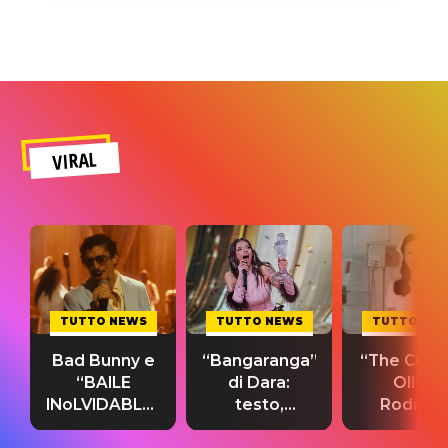
VIRAL
TUTTO NEWS
TUTTO NEWS
TUTTO NE
Bad Bunny e
“Bangaranga”
“The Cure”
“BAILE
di Dara:
Olivia
INoLVIDABLE”:
testo,
Rodrigo
testo,
traduzione e
testo,