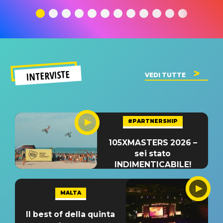
traduzione e
significato
traduzion
significato
del singolo
significa
INTERVISTE
VEDI TUTTE
#PARTNERSHIP
105XMASTERS 2026 –
sei stato
INDIMENTICABILE!
MALTA
Il best of della quinta