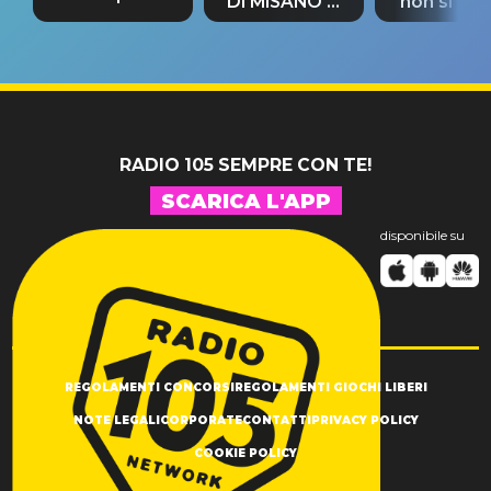
DI MISANO si
non si pr
tappa
riconferma
fino alla n
un GRANDE
prima"
SUCCESSO!
RADIO 105 SEMPRE CON TE!
SCARICA L'APP
disponibile su
REGOLAMENTI CONCORSI
REGOLAMENTI GIOCHI LIBERI
NOTE LEGALI
CORPORATE
CONTATTI
PRIVACY POLICY
COOKIE POLICY