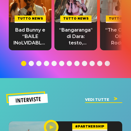
TUTTO NEWS
TUTTO NEWS
TUTTO NE
Bad Bunny e
“Bangaranga”
“The Cure”
“BAILE
di Dara:
Olivia
INoLVIDABLE”:
testo,
Rodrigo
testo,
traduzione e
testo,
traduzione e
significato
traduzion
significato
del singolo
significa
INTERVISTE
VEDI TUTTE
#PARTNERSHIP