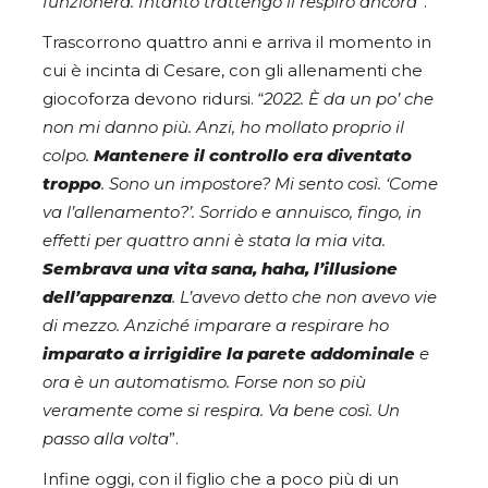
funzionerà. Intanto trattengo il respiro ancora
”.
Trascorrono quattro anni e arriva il momento in
cui è incinta di Cesare, con gli allenamenti che
giocoforza devono ridursi. “
2022. È da un po’ che
non mi danno più. Anzi, ho mollato proprio il
colpo.
Mantenere il controllo era diventato
troppo
. Sono un impostore? Mi sento così. ‘Come
va l’allenamento?’. Sorrido e annuisco, fingo, in
effetti per quattro anni è stata la mia vita.
Sembrava una vita sana, haha, l’illusione
dell’apparenza
. L’avevo detto che non avevo vie
di mezzo. Anziché imparare a respirare ho
imparato a irrigidire la parete addominale
e
ora è un automatismo. Forse non so più
veramente come si respira. Va bene così. Un
passo alla volta
”.
Infine oggi, con il figlio che a poco più di un