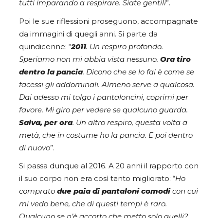
tutti imparando a respirare. Siate gentili
”.
Poi le sue riflessioni proseguono, accompagnate
da immagini di quegli anni. Si parte da
quindicenne: “
2011
. Un respiro profondo.
Speriamo non mi abbia vista nessuno.
Ora tiro
dentro la pancia
. Dicono che se lo fai è come se
facessi gli addominali. Almeno serve a qualcosa.
Dai adesso mi tolgo i pantaloncini, coprimi per
favore. Mi giro per vedere se qualcuno guarda.
Salva, per ora
. Un altro respiro, questa volta a
metà, che in costume ho la pancia. E poi dentro
di nuovo
”.
Si passa dunque al 2016. A 20 anni il rapporto con
il suo corpo non era così tanto migliorato: “
Ho
comprato
due paia di pantaloni comodi
con cui
mi vedo bene, che di questi tempi è raro.
Qualcuno se n’è accorto che metto solo quelli?