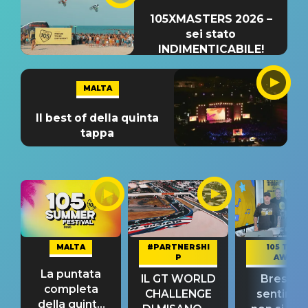
105XMASTERS 2026 –
sei stato
INDIMENTICABILE!
MALTA
Il best of della quinta
tappa
MALTA
#PARTNERSHI
105 TAKE
P
AWAY
La puntata
IL GT WORLD
Bresh: "I
completa
CHALLENGE
sentime
della quinta