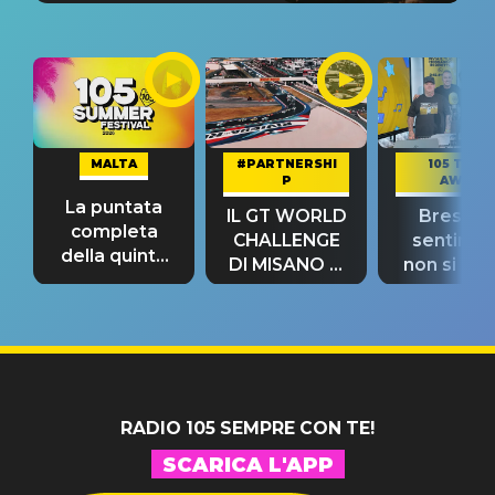
MALTA
#PARTNERSHI
105 TAKE
P
AWAY
La puntata
IL GT WORLD
Bresh: "I
completa
CHALLENGE
sentime
della quinta
DI MISANO si
non si pr
tappa
riconferma
fino alla n
un GRANDE
prima"
SUCCESSO!
RADIO 105 SEMPRE CON TE!
SCARICA L'APP