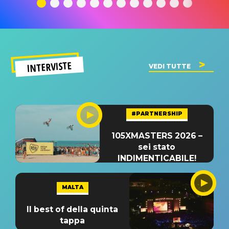
significato
del singolo
significa
INTERVISTE
VEDI TUTTE
#PARTNERSHIP
105XMASTERS 2026 –
sei stato
INDIMENTICABILE!
MALTA
Il best of della quinta
tappa