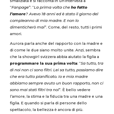
smaliziata e si racconta in un’intervista a
“
Fanpage
”: “
La prima volta che
ho fatto
l’amore
? Avevo 18 anni ed è stato il giorno del
compleanno di mia madre. E non lo
dimenticherò mai
”. Come, del resto, tutti i primi
amori.
Aurora parla anche del rapporto con la madre e
di come le due siano molto unite. Anzi, sembra
che la showgirl svizzera abbia aiutato la figlia a
programmare la sua prima volta
: “
Sa tutto, tra
di noi non ci sono filtri. Lei sa tutto, possiamo dire
che era tutto pianificato. Io e mia madre
abbiamo sempre avuto un buon rapporto, non ci
sono mai stati filtri tra noi
”. È bello vedere
l’amore, la stima e la fiducia tra una madre e una
figlia. E quando si parla di persone dello
spettacolo, la bellezza è ancora di più.