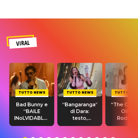
VIRAL
TUTTO NEWS
TUTTO NEWS
TUTTO NE
Bad Bunny e
“Bangaranga”
“The Cure”
“BAILE
di Dara:
Olivia
INoLVIDABLE”:
testo,
Rodrigo
testo,
traduzione e
testo,
traduzione e
significato
traduzion