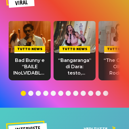
VIRAL
TUTTO NEWS
TUTTO NEWS
TUTTO NE
Bad Bunny e
“Bangaranga”
“The Cure”
“BAILE
di Dara:
Olivia
INoLVIDABLE”:
testo,
Rodrigo
testo,
traduzione e
testo,
traduzione e
significato
traduzion
significato
del singolo
significa
INTERVISTE
VEDI TUTTE