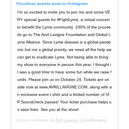
Visualizza questo post su Instagram
I’m so excited to invite you to join me and some VE
RY special guests for #FightLyme, a virtual concert
to benefit the Lyme community. 100% of the procee
ds go to The Avril Lavigne Foundation and Global L
yme Alliance. Since Lyme disease is a global pande
mic but not a global priority, we need all the help we
can get to eradicate Lyme. Not being able to bring
my show to everyone in person this year, I thought i
t was a good time to have some fun while we raise f
unds. Please join us on October 24. Tickets are on
sale now at www.AVRILLAVIGNE.COM, along with a
n exclusive event t-shirt and a limited number of VI
P Soundcheck passes! Your ticket purchase helps u
s save lives. See you at the show!
Un post condiviso da
Avril Lavigne
(@avrillavigne) in data:
21 