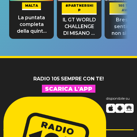
MALTA
#PARTNERSHI
105 TAKE
P
AWAY
La puntata
IL GT WORLD
Bresh: "I
completa
CHALLENGE
sentime
della quinta
DI MISANO si
non si pr
tappa
riconferma
fino alla n
un GRANDE
prima"
SUCCESSO!
RADIO 105 SEMPRE CON TE!
SCARICA L'APP
disponibile su