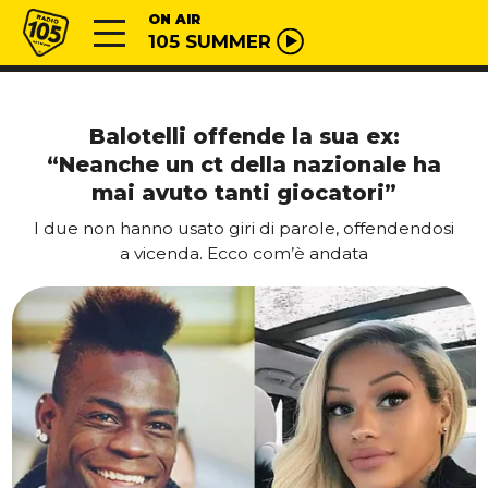
Vai al contenuto
Radio 105
ON AIR
105 SUMMER
Balotelli offende la sua ex:
“Neanche un ct della nazionale ha
mai avuto tanti giocatori”
I due non hanno usato giri di parole, offendendosi
a vicenda. Ecco com’è andata