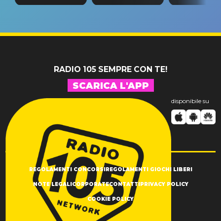
tappa
riconferma
fino alla n
un GRANDE
prima"
SUCCESSO!
RADIO 105 SEMPRE CON TE!
SCARICA L'APP
disponibile su
REGOLAMENTI CONCORSI
REGOLAMENTI GIOCHI LIBERI
NOTE LEGALI
CORPORATE
CONTATTI
PRIVACY POLICY
COOKIE POLICY