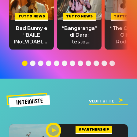
TUTTO NEWS
TUTTO NEWS
TUTTO NE
Bad Bunny e
“Bangaranga”
“The Cure”
“BAILE
di Dara:
Olivia
INoLVIDABLE”:
testo,
Rodrigo
testo,
traduzione e
testo,
traduzione e
significato
traduzion
significato
del singolo
significa
INTERVISTE
VEDI TUTTE
#PARTNERSHIP