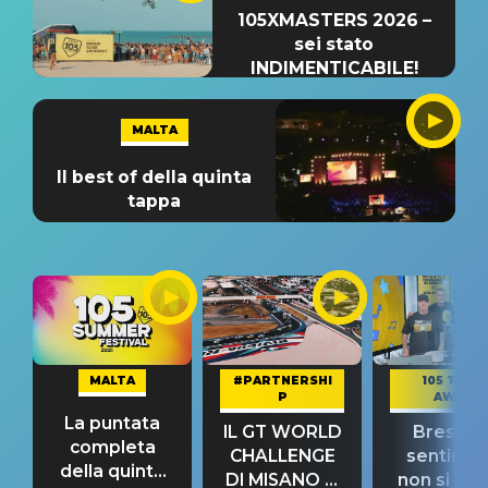
105XMASTERS 2026 –
sei stato
INDIMENTICABILE!
MALTA
Il best of della quinta
tappa
MALTA
#PARTNERSHI
105 TAKE
P
AWAY
La puntata
IL GT WORLD
Bresh: "I
completa
CHALLENGE
sentime
della quinta
DI MISANO si
non si pr