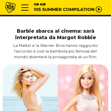
Vai al contenuto
Radio 105
ON AIR
105 SUMMER COMPILATION
Barbie sbarca al cinema: sarà
interpretata da Margot Robbie
La Mattel e la Warner Bros hanno raggiunto
l’accordo e così la bambola più famosa del
mondo diventerà la protagonista di un film.