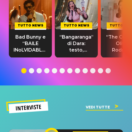
TUTTO NEWS
TUTTO NEWS
TUTTO NE
Bad Bunny e
“Bangaranga”
“The Cure”
“BAILE
di Dara:
Olivia
INoLVIDABLE”:
testo,
Rodrigo
testo,
traduzione e
testo,
traduzione e
significato
traduzion
significato
del singolo
significa
INTERVISTE
VEDI TUTTE