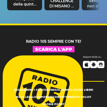
CHALLENGE
sentime
della quinta
DI MISANO si
non si pr
tappa
riconferma
fino alla n
un GRANDE
prima"
SUCCESSO!
RADIO 105 SEMPRE CON TE!
SCARICA L'APP
disponibile su
REGOLAMENTI CONCORSI
REGOLAMENTI GIOCHI LIBERI
NOTE LEGALI
CORPORATE
CONTATTI
PRIVACY POLICY
COOKIE POLICY