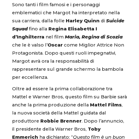
Sono tanti i film famosi e i personaggi
emblematici che Margot ha interpretato nella
sua carriera, dalla folle
Harley Quinn
di
Suicide
Squad
fino alla
Regina Elisabetta I
d’Inghilterra
nel film
Maria, Regina di Scozia
che le è valso l’
Oscar
come Miglior Attrice Non
Protagonista. Dopo questi ruoli impegnativi,
Margot avrà ora la responsabilità di
rappresentare sul grande schermo la bambola
per eccellenza.
Oltre ad essere la prima collaborazione tra
Mattel e Warner Bros, questo film su Barbie sarà
anche la prima produzione della
Mattel Films
,
la nuova società della Mattel guidata dal
produttore
Robbie Brenner
. Dopo l’annuncio,
il presidente della Warner Bros,
Toby
Emmerich
ha dichiarato: “
Questo film è un buon