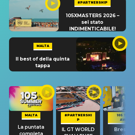
#PARTNERSHIP
105XMASTERS 2026 –
sei stato
INDIMENTICABILE!
MALTA
Il best of della quinta
tappa
MALTA
#PARTNERSHI
105 TAKE
P
AWAY
La puntata
IL GT WORLD
Bresh: "I
completa