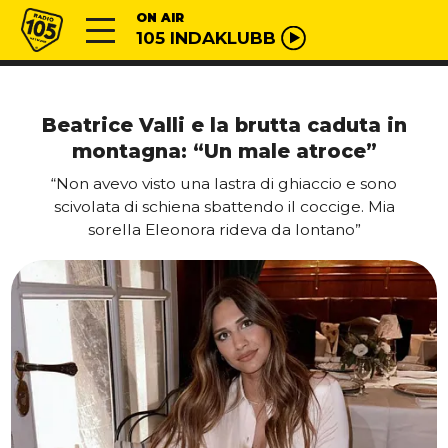
Vai al contenuto
Radio 105
ON AIR
105 INDAKLUBB
Beatrice Valli e la brutta caduta in
montagna: “Un male atroce”
“Non avevo visto una lastra di ghiaccio e sono
scivolata di schiena sbattendo il coccige. Mia
sorella Eleonora rideva da lontano”