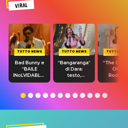
VIRAL
TUTTO NEWS
TUTTO NEWS
TUTTO NE
Bad Bunny e
“Bangaranga”
“The Cure”
“BAILE
di Dara:
Olivia
INoLVIDABLE”:
testo,
Rodrigo
testo,
traduzione e
testo,
traduzione e
significato
traduzion
significato
del singolo
significa