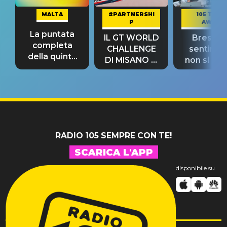
MALTA
#PARTNERSHI
105 TAKE
P
AWAY
La puntata
IL GT WORLD
Bresh: "I
completa
CHALLENGE
sentime
della quinta
DI MISANO si
non si pr
tappa
riconferma
fino alla n
un GRANDE
prima"
SUCCESSO!
RADIO 105 SEMPRE CON TE!
SCARICA L'APP
disponibile su