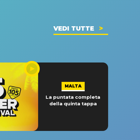
VEDI TUTTE
MALTA
La puntata completa
della quinta tappa