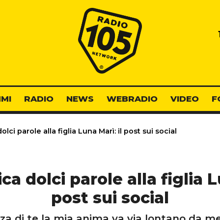
Radio 105
MI
RADIO
NEWS
WEBRADIO
VIDEO
F
ci parole alla figlia Luna Marì: il post sui social
a dolci parole alla figlia L
post sui social
za di te la mia anima va via lontano da me