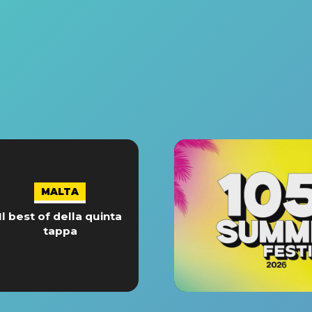
MALTA
Il best of della quinta
tappa