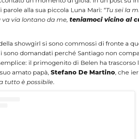
accontato un momento di gioia. In un post su In
ci parole alla sua piccola Luna Marì:
“Tu sei la m
 va via lontano da me,
teniamoci vicino al 
 della showgirl si sono commossi di fronte a qu
i si sono domandati perché Santiago non compar
semplice: il primogenito di Belen ha trascorso
 suo amato papà,
Stefano De Martino
, che ie
a tutto è possibile
.