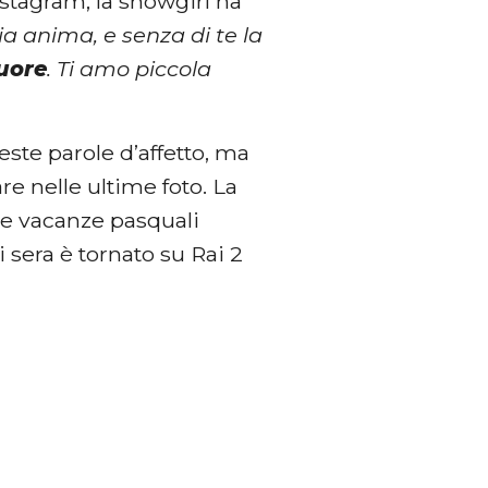
stagram, la showgirl ha
ia anima, e senza di te la
cuore
. Ti amo piccola
este parole d’affetto, ma
e nelle ultime foto. La
 le vacanze pasquali
ri sera è tornato su Rai 2