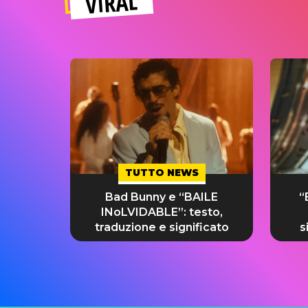
VIRAL
TUTTO NEWS
Bad Bunny e “BAILE
“
INoLVIDABLE”: testo,
traduzione e significato
s