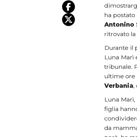
dimostrargl
ha postato
Antonino 
ritrovato la
Durante il 
Luna Marì 
tribunale. 
ultime ore
Verbania
,
Luna Marì, 
figlia hann
condividere
da mamma, f