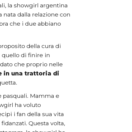
li, la showgirl argentina
lia nata dalla relazione con
embra che i due abbiano
proposito della cura di
a quello di finire in
, dato che proprio nelle
 in una trattoria di
quetta.
este pasquali. Mamma e
owgirl ha voluto
ipi i fan della sua vita
 fidanzati. Questa volta,