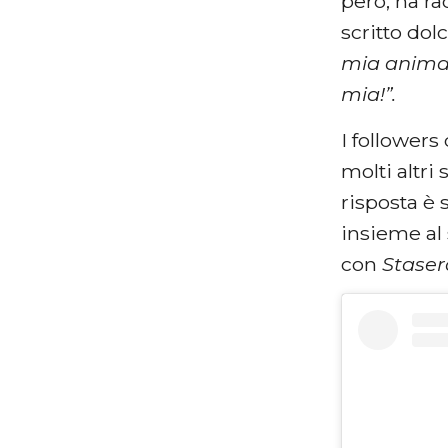
però, ha r
scritto dol
mia anima
mia!”.
I followers
molti altr
risposta è 
insieme al
con
Staser