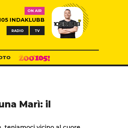
ON AIR
105 INDAKLUBB
RADIO
TV
OTO
una Marì: il
, teniamoci vicino al cuore.