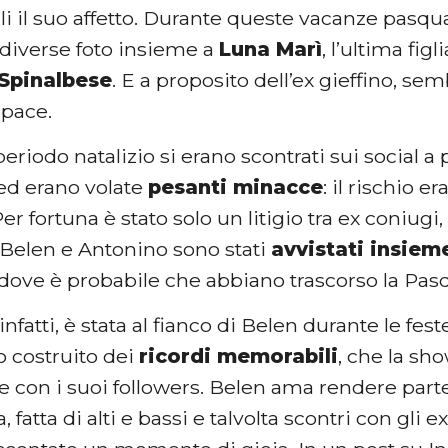
i il suo affetto. Durante queste vacanze pasqua
 diverse foto insieme a
Luna Marì
, l’ultima fig
Spinalbese
. E a proposito dell’ex gieffino, s
 pace.
periodo natalizio si erano scontrati sui social a 
ed erano volate
pesanti minacce
: il rischio er
Per fortuna è stato solo un litigio tra ex coniugi
 Belen e Antonino sono stati
avvistati insieme
 dove è probabile che abbiano trascorso la Pas
infatti, è stata al fianco di Belen durante le f
o costruito dei
ricordi memorabili
, che la sh
 con i suoi followers. Belen ama rendere partec
atta di alti e bassi e talvolta scontri con gli ex