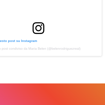
uesto post su Instagram
 post condiviso da Maria Belen (@belenrodriguezreal)