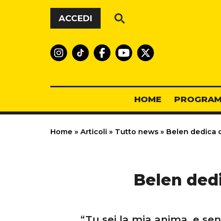
Vai al contenuto
ACCEDI
HOME
PROGRAM
Home
»
Articoli
»
Tutto news
»
Belen dedica dol
Belen dedic
“Tu sei la mia anima, e sen