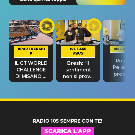
#PARTNERSHI
105 TAKE
105 FRIEND
P
AWAY
Rosario
IL GT WORLD
Bresh: "Il
Pellecch
CHALLENGE
sentiment
present
DI MISANO si
non si prova
“Così dov
riconferma
fino alla notte
andare
un GRANDE
prima"
SUCCESSO!
RADIO 105 SEMPRE CON TE!
SCARICA L'APP