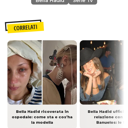
Bella Hadid
Serie Tv
CORRELATI
Bella Hadid ricoverata in
Bella Hadid ufficial
ospedale: come sta e cos’ha
relazione con 
la modella
Banuelos: le f