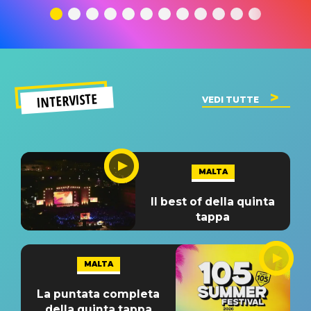
significato
del singolo
significa
INTERVISTE
VEDI TUTTE
MALTA
Il best of della quinta
tappa
MALTA
La puntata completa
della quinta tappa