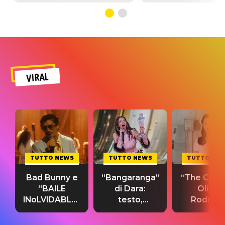
VIRAL
TUTTO NEWS
TUTTO NEWS
TUTTO NE
Bad Bunny e
“Bangaranga”
“The Cure”
“BAILE
di Dara:
Olivia
INoLVIDABLE”:
testo,
Rodrigo
testo,
traduzione e
testo,
traduzione e
significato
traduzion