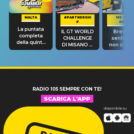
MALTA
#PARTNERSHI
105 TAKE
P
AWAY
La puntata
IL GT WORLD
Bresh: "I
completa
CHALLENGE
sentime
della quinta
DI MISANO si
non si pr
tappa
riconferma
fino alla n
un GRANDE
prima"
SUCCESSO!
RADIO 105 SEMPRE CON TE!
SCARICA L'APP
disponibile su