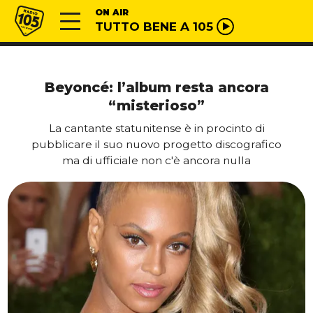
Vai al contenuto
Radio 105
ON AIR
TUTTO BENE A 105
Beyoncé: l’album resta ancora
“misterioso”
La cantante statunitense è in procinto di
pubblicare il suo nuovo progetto discografico
ma di ufficiale non c'è ancora nulla