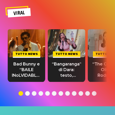
VIRAL
TUTTO NEWS
TUTTO NEWS
TUTTO NE
Bad Bunny e
“Bangaranga”
“The Cure”
“BAILE
di Dara:
Olivia
INoLVIDABLE”:
testo,
Rodrigo
testo,
traduzione e
testo,
traduzione e
significato
traduzion
significato
del singolo
significa