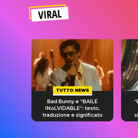
VIRAL
TUTTO NEWS
Bad Bunny e “BAILE
“
INoLVIDABLE”: testo,
traduzione e significato
s