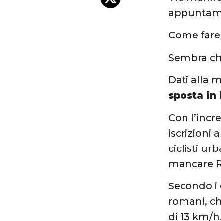
appuntamen
Come fare
Sembra che
Dati alla 
sposta in 
Con l’incr
iscrizioni
ciclisti ur
mancare 
Secondo i d
romani, ch
di 13 km/h