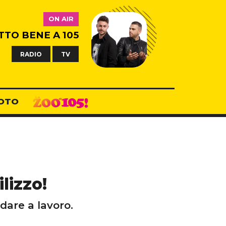
ON AIR
TTO BENE A 105
RADIO
TV
OTO
lizzo!
dare a lavoro.