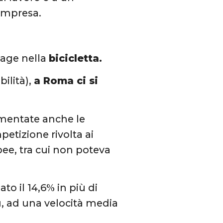
impresa.
tage nella
bicicletta.
bilità),
a Roma ci si
entate anche le
petizione rivolta ai
opee, tra cui non poteva
to il 14,6% in più di
ù, ad una velocità media