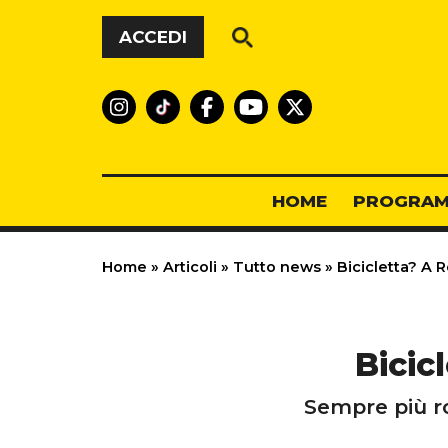
Vai al contenuto
ACCEDI
HOME
PROGRAM
Home
»
Articoli
»
Tutto news
»
Bicicletta? A R
Bicic
Sempre più ro