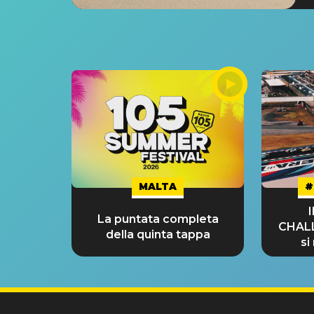
MALTA
#
La puntata completa
CHAL
della quinta tappa
si
GRA