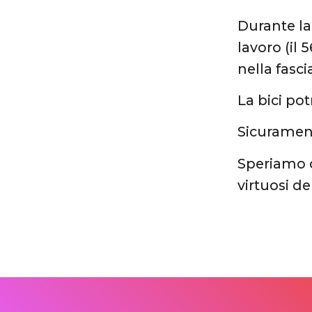
Durante la
lavoro (il
nella fasci
La bici po
Sicuramente
Speriamo 
virtuosi del