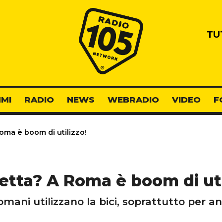
Radio 105
TU
MI
RADIO
NEWS
WEBRADIO
VIDEO
F
oma è boom di utilizzo!
letta? A Roma è boom di uti
mani utilizzano la bici, soprattutto per an