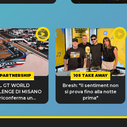
PARTNERSHIP
105 TAKE AWAY
IL GT WORLD
Bresh: "Il sentiment non
LENGE DI MISANO
si prova fino alla notte
 riconferma un
prima"
NDE SUCCESSO!