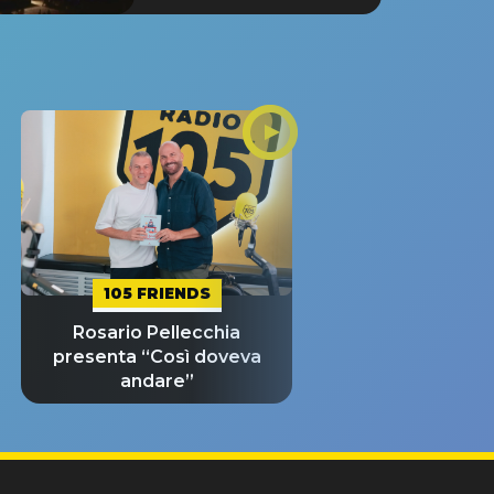
105 FRIENDS
Rosario Pellecchia
presenta “Così doveva
andare”