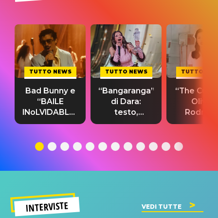
TUTTO NEWS
TUTTO NEWS
TUTTO NE
Bad Bunny e
“Bangaranga”
“The Cure”
“BAILE
di Dara:
Olivia
INoLVIDABLE”:
testo,
Rodrigo
testo,
traduzione e
testo,
traduzione e
significato
traduzion
significato
del singolo
significa
INTERVISTE
VEDI TUTTE