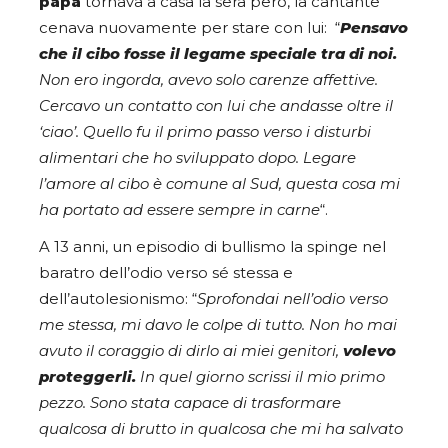
papà
tornava a casa la sera però, la cantante
cenava nuovamente per stare con lui: “
Pensavo
che il cibo fosse il legame speciale tra di noi.
Non ero ingorda, avevo solo carenze affettive.
Cercavo un contatto con lui che andasse oltre il
‘ciao’. Quello fu il primo passo verso i disturbi
alimentari che ho sviluppato dopo. Legare
l’amore al cibo è comune al Sud, questa cosa mi
ha portato ad essere sempre in carne
“.
A 13 anni, un episodio di bullismo la spinge nel
baratro dell’odio verso sé stessa e
dell’autolesionismo: “
Sprofondai nell’odio verso
me stessa, mi davo le colpe di tutto. Non ho mai
avuto il coraggio di dirlo ai miei genitori,
volevo
proteggerli.
In quel giorno scrissi il mio primo
pezzo. Sono stata capace di trasformare
qualcosa di brutto in qualcosa che mi ha salvato