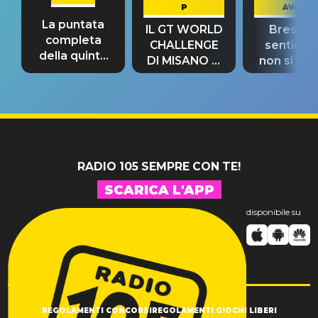
P
AWAY
La puntata
IL GT WORLD
Bresh: "I
completa
CHALLENGE
sentime
della quinta
DI MISANO si
non si pr
tappa
riconferma
fino alla n
un GRANDE
prima"
SUCCESSO!
RADIO 105 SEMPRE CON TE!
SCARICA L'APP
disponibile su
REGOLAMENTI CONCORSI
REGOLAMENTI GIOCHI LIBERI