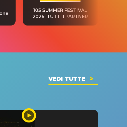
a
“S
105 SUMMER FESTIVAL
ione
tradu
2026: TUTTI I PARTNER
VEDI TUTTE