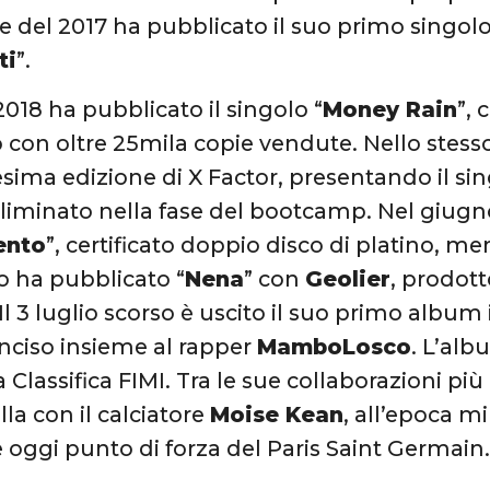
e del 2017 ha pubblicato il suo primo singolo 
ti
”.
2018 ha pubblicato il singolo “
Money Rain
”, 
o con oltre 25mila copie vendute. Nello stes
esima edizione di X Factor, presentando il sin
iminato nella fase del bootcamp. Nel giugno 
ento
”, certificato doppio disco di platino, ment
 ha pubblicato “
Nena
” con
Geolier
, prodot
l 3 luglio scorso è uscito il suo primo album i
 inciso insieme al rapper
MamboLosco
. L’alb
 Classifica FIMI. Tra le sue collaborazioni più
la con il calciatore
Moise Kean
, all’epoca mi
 oggi punto di forza del Paris Saint Germain