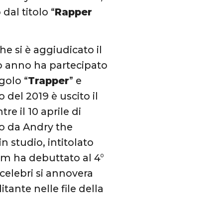
dal titolo “
Rapper
che si è aggiudicato il
so anno ha partecipato
golo “
Trapper
” e
del 2019 è uscito il
re il 10 aprile di
to da Andry the
n studio, intitolato
um ha debuttato al 4°
 celebri si annovera
litante nelle file della
.