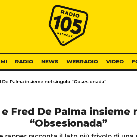
Radio 105
MI
RADIO
NEWS
WEBRADIO
VIDEO
F
 De Palma insieme nel singolo “Obsesionada”
 e Fred De Palma insieme n
“Obsesionada”
e rapper racconta il lato più frivolo di una