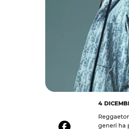
4 DICEMB
Reggaeton,
generi ha 