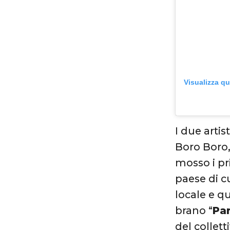
Visualizza q
I due artis
Boro Boro,
mosso i pr
paese di cu
locale e q
brano “
Pa
del collett