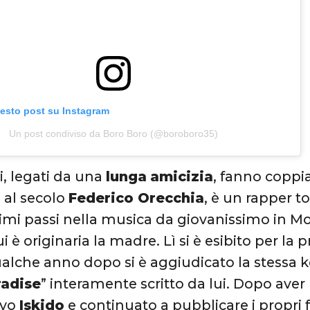
uesto post su Instagram
Un post condiviso da Boro Boro (@boroboro35)
ti, legati da una
lunga
amicizia
, fanno coppia
 al secolo
Federico Orecchia
, è un rapper t
imi passi nella musica da giovanissimo in Moli
i è originaria la madre. Lì si è esibito per la 
ualche anno dopo si è aggiudicato la stessa 
radise
” interamente scritto da lui. Dopo aver
ivo
Iskido
e continuato a pubblicare i propri 