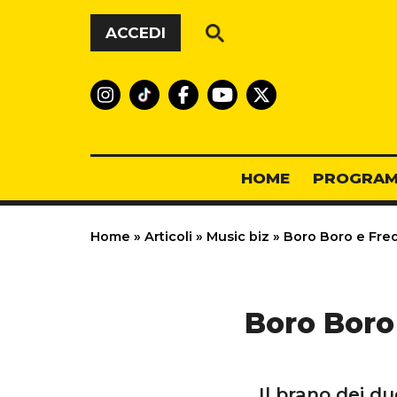
Vai al contenuto
ACCEDI
HOME
PROGRAM
Home
»
Articoli
»
Music biz
»
Boro Boro e Fred
Boro Boro
Il brano dei du