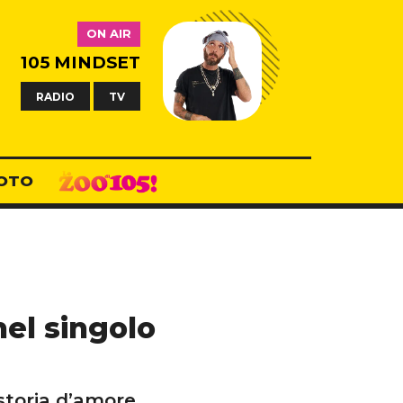
ON AIR
105 MINDSET
RADIO
TV
OTO
el singolo
 storia d’amore.