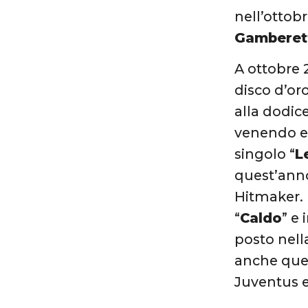
nell’ottobr
Gamberet
A ottobre 
disco d’or
alla dodic
venendo el
singolo “
L
quest’anno
Hitmaker. I
“
Caldo
” e
posto nella
anche quel
Juventus e