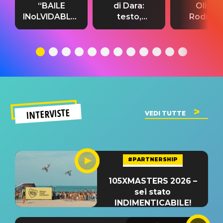
“BAILE
di Dara:
Olivia
INoLVIDABLE”:
testo,
Rodrigo
testo,
traduzione e
testo,
traduzione e
significato
traduzion
significato
del singolo
significa
INTERVISTE
VEDI TUTTE
#PARTNERSHIP
105XMASTERS 2026 –
sei stato
INDIMENTICABILE!