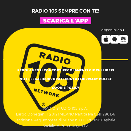
RADIO 105 SEMPRE CON TE!
SCARICA L'APP
disponibile su
REGOLAMENTI CONCORSI
REGOLAMENTI GIOCHI LIBERI
NOTE LEGALI
CORPORATE
CONTATTI
PRIVACY POLICY
COOKIE POLICY
RADIO STUDIO 105 S.p.A.
Largo Donegani, 1 20121 MILANO Partita Iva 03111280156
Iscrizione Reg. Imprese di Milano n. 03111280156 Capitale
Sociale: € 780.000,00 i.v.