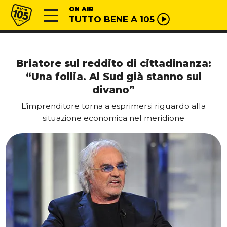
Vai al contenuto
Radio 105
ON AIR
TUTTO BENE A 105
Briatore sul reddito di cittadinanza:
“Una follia. Al Sud già stanno sul
divano”
L’imprenditore torna a esprimersi riguardo alla
situazione economica nel meridione