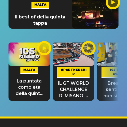
MALTA
Il best of della quinta
tappa
MALTA
#PARTNERSHI
105 TAKE
P
AWAY
La puntata
IL GT WORLD
Bresh: "I
completa
CHALLENGE
sentime
della quinta
DI MISANO si
non si pr
tappa
riconferma
fino alla n
un GRANDE
prima"
SUCCESSO!