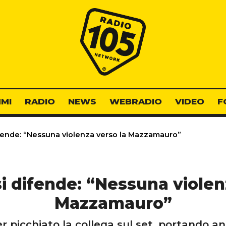
Radio 105
MI
RADIO
NEWS
WEBRADIO
VIDEO
F
fende: “Nessuna violenza verso la Mazzamauro”
i difende: “Nessuna violen
Mazzamauro”
er picchiato la collega sul set, portando 