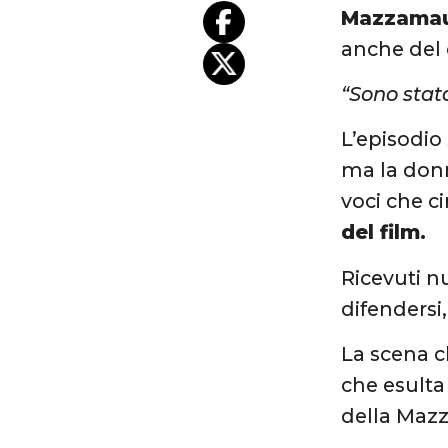
Mazzama
anche del c
“Sono stat
L’episodio
ma la do
voci che c
del film.
Ricevuti nu
difendersi
La scena c
che esulta 
della Mazz