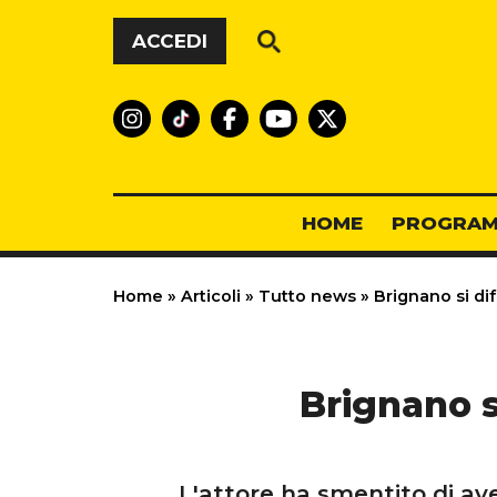
Vai al contenuto
ACCEDI
HOME
PROGRAM
Home
»
Articoli
»
Tutto news
»
Brignano si di
Brignano s
L'attore ha smentito di av