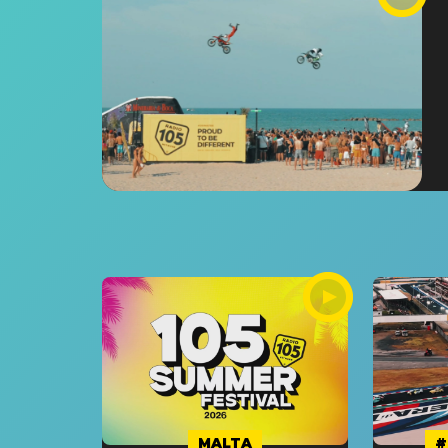
MALTA
#