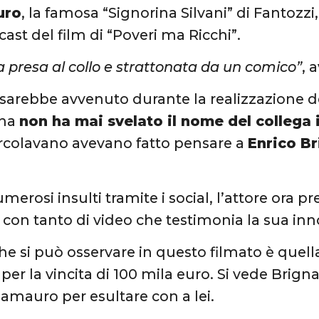
uro
, la famosa “Signorina Silvani” di Fantozzi
ast del film di “Poveri ma Ricchi”.
a presa al collo e strattonata da un comico”
, 
 sarebbe avvenuto durante la realizzazione 
nna
non ha mai svelato il nome del collega
ircolavano avevano fatto pensare a
Enrico B
merosi insulti tramite i social, l’attore ora p
, con tanto di video che testimonia la sua in
he si può osservare in questo filmato è quell
per la vincita di 100 mila euro. Si vede Brign
amauro per esultare con a lei.