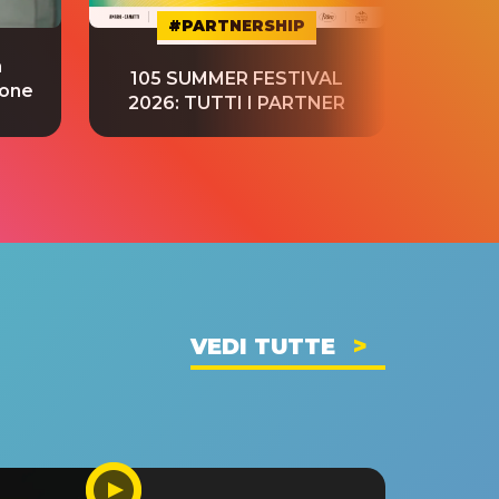
#PARTNERSHIP
a
“S
105 SUMMER FESTIVAL
ione
tradu
2026: TUTTI I PARTNER
VEDI TUTTE