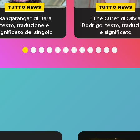
TUTTO NEWS
TUTTO NEWS
Bangaranga” di Dara:
“The Cure” di Olivi
testo, traduzione e
Rodrigo: testo, traduz
ignificato del singolo
e significato