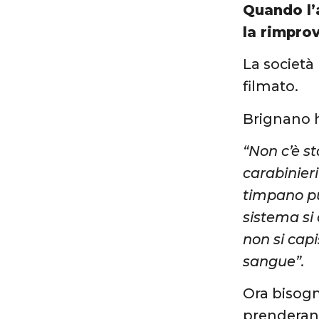
Quando l’a
la rimpro
La società
filmato.
Brignano 
“Non c’è s
carabinier
timpano può
sistema si
non si capi
sangue”.
Ora bisogne
prenderann