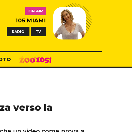
ON AIR
105 MIAMI
RADIO
TV
OTO
za verso la
anche un video come prova a