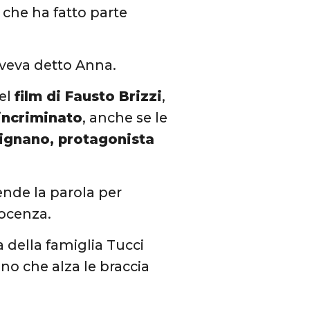
, che ha fatto parte
aveva detto Anna.
del
film di Fausto Brizzi
,
 incriminato
, anche se le
rignano, protagonista
rende la parola per
nocenza.
a della famiglia Tucci
ano che alza le braccia