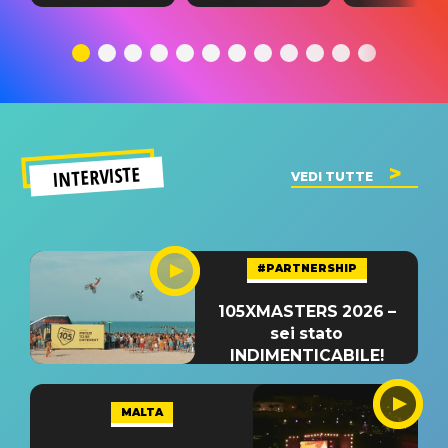
testo,
traduzione e
testo,
traduzione e
significato
traduzion
significato
del singolo
significa
INTERVISTE
VEDI TUTTE
#PARTNERSHIP
105XMASTERS 2026 –
sei stato
INDIMENTICABILE!
MALTA