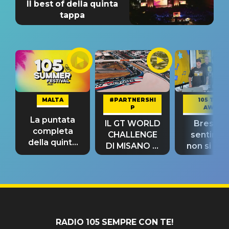
Il best of della quinta
tappa
MALTA
#PARTNERSHI
105 TAKE
P
AWAY
La puntata
IL GT WORLD
Bresh: "I
completa
CHALLENGE
sentime
della quinta
DI MISANO si
non si pr
tappa
riconferma
fino alla n
un GRANDE
prima"
SUCCESSO!
RADIO 105 SEMPRE CON TE!