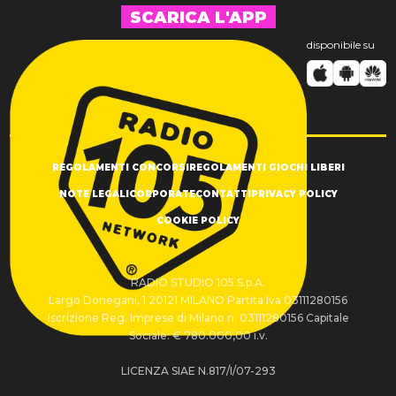
SCARICA L'APP
disponibile su
REGOLAMENTI CONCORSI
REGOLAMENTI GIOCHI LIBERI
NOTE LEGALI
CORPORATE
CONTATTI
PRIVACY POLICY
COOKIE POLICY
RADIO STUDIO 105 S.p.A.
Largo Donegani, 1 20121 MILANO Partita Iva 03111280156
Iscrizione Reg. Imprese di Milano n. 03111280156 Capitale
Sociale: € 780.000,00 i.v.
LICENZA SIAE N.817/I/07-293