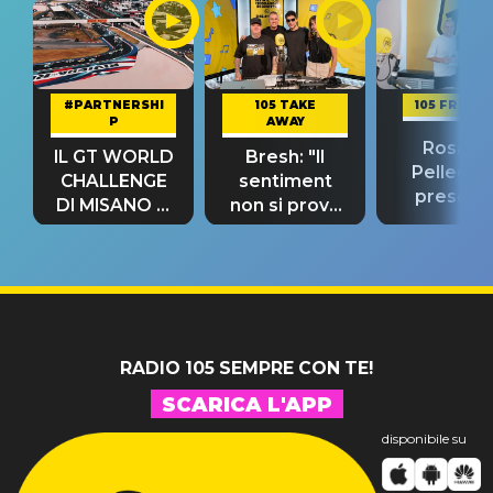
#PARTNERSHI
105 TAKE
105 FRIEND
P
AWAY
Rosario
IL GT WORLD
Bresh: "Il
Pellecch
CHALLENGE
sentiment
present
DI MISANO si
non si prova
“Così dov
riconferma
fino alla notte
andare
un GRANDE
prima"
SUCCESSO!
RADIO 105 SEMPRE CON TE!
SCARICA L'APP
disponibile su