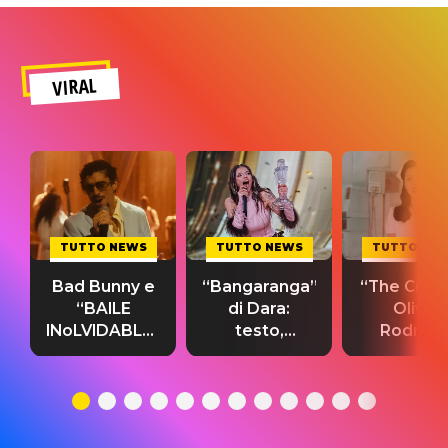
VIRAL
TUTTO NEWS
TUTTO NEWS
TUTTO NE
Bad Bunny e
“Bangaranga”
“The Cure”
“BAILE
di Dara:
Olivia
INoLVIDABLE”:
testo,
Rodrigo
testo,
traduzione e
testo,
traduzione e
significato
traduzion
significato
del singolo
significa