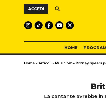
Vai al contenuto
ACCEDI
HOME
PROGRAM
Home
»
Articoli
»
Music biz
»
Britney Spears p
Bri
La cantante avrebbe in me