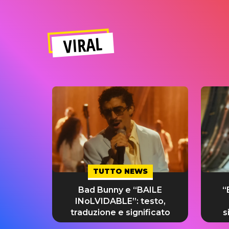
VIRAL
TUTTO NEWS
Bad Bunny e “BAILE
“
INoLVIDABLE”: testo,
traduzione e significato
s