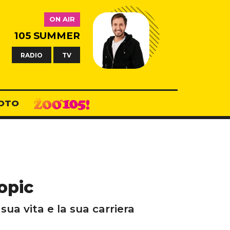
ON AIR
105 SUMMER
RADIO
TV
OTO
opic
sua vita e la sua carriera