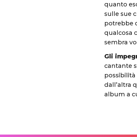
quanto esc
sulle sue 
potrebbe d
qualcosa c
sembra vol
Gli impeg
cantante st
possibilit
dall’altra 
album a cu