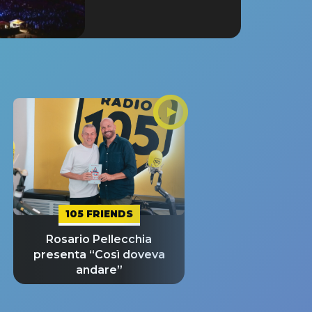
105 FRIENDS
Rosario Pellecchia
presenta “Così doveva
andare”