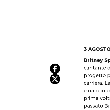
3 AGOSTO
Britney S
cantante d
progetto p
carriera. L
è nato in 
prima volt
passato Br