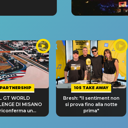
PARTNERSHIP
105 TAKE AWAY
IL GT WORLD
Bresh: "Il sentiment non
LENGE DI MISANO
si prova fino alla notte
 riconferma un
prima"
NDE SUCCESSO!