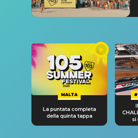
MALTA
#
La puntata completa
CHAL
della quinta tappa
si
GRA