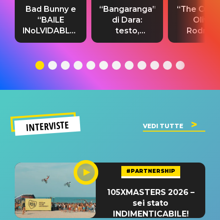
Bad Bunny e
“Bangaranga”
“The Cure”
“BAILE
di Dara:
Olivia
INoLVIDABLE”:
testo,
Rodrigo
testo,
traduzione e
testo,
traduzione e
significato
traduzion
significato
del singolo
significa
INTERVISTE
VEDI TUTTE
#PARTNERSHIP
105XMASTERS 2026 –
sei stato
INDIMENTICABILE!