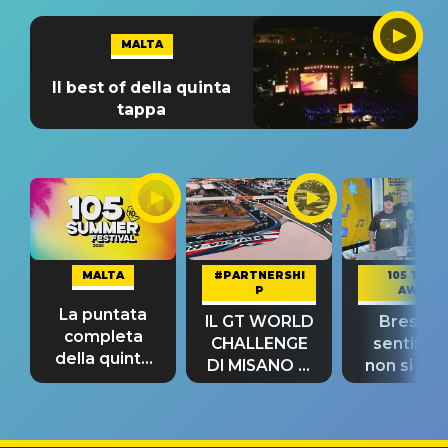
MALTA
Il best of della quinta
tappa
MALTA
#PARTNERSHI
105 TAKE
P
AWAY
La puntata
IL GT WORLD
Bresh: "I
completa
CHALLENGE
sentime
della quinta
DI MISANO si
non si pr
tappa
riconferma
fino alla n
un GRANDE
prima"
SUCCESSO!