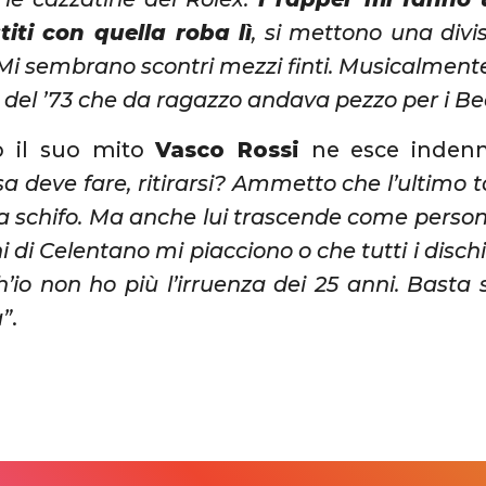
iti con quella roba lì
, si mettono una div
 Mi sembrano scontri mezzi finti. Musicalment
o del ’73 che da ragazzo andava pezzo per i Be
il suo mito
Vasco Rossi
ne esce indenn
a deve fare, ritirarsi? Ammetto che l’ultimo 
a schifo. Ma anche lui trascende come person
chi di Celentano mi piacciono o che tutti i disch
’io non ho più l’irruenza dei 25 anni. Basta s
à”
.