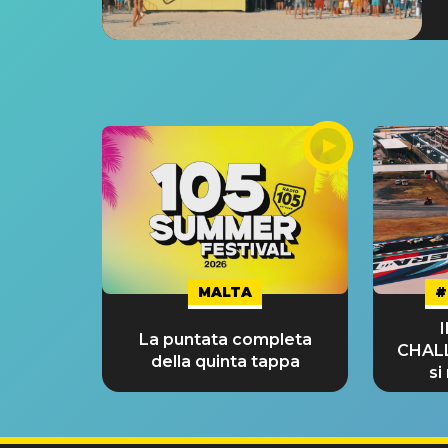
MALTA
#
La puntata completa
CHAL
della quinta tappa
si
GRA