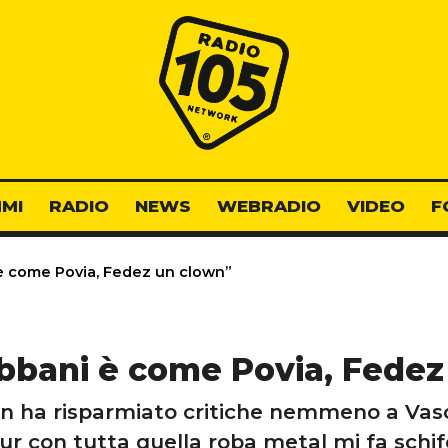
Radio 105
MI
RADIO
NEWS
WEBRADIO
VIDEO
F
è come Povia, Fedez un clown”
bbani è come Povia, Fedez
on ha risparmiato critiche nemmeno a Vas
ur con tutta quella roba metal mi fa schif