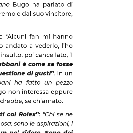
ano
Bugo ha parlato di
emo e dal suo vincitore,
k
: “Alcuni fan mi hanno
o andato a vederlo, l’ho
nsulto, poi cancellato, il
abbani è come se fosse
uestione di gusti”
. In un
bani ha fatto un pezzo
go non interessa eppure
ndrebbe, se chiamato.
i col Rolex”
:
“Chi se ne
osa: sono le aspirazioni, i
n po’ ridere. Sono dei