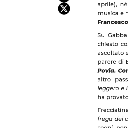
aprile), n
musica e n
Francesc
Su Gabban
chiesto c
ascoltato e
parere di
Povia. Com
altro pass
leggero e 
ha provato
Frecciatin
frega dei c
sogni, non