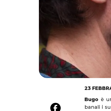
23 FEBBR
Bugo
è un
banali i s