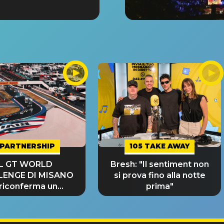
PARTNERSHIP
105 TAKE AWAY
IL GT WORLD
Bresh: "Il sentiment non
LENGE DI MISANO
si prova fino alla notte
 riconferma un
prima"
NDE SUCCESSO!