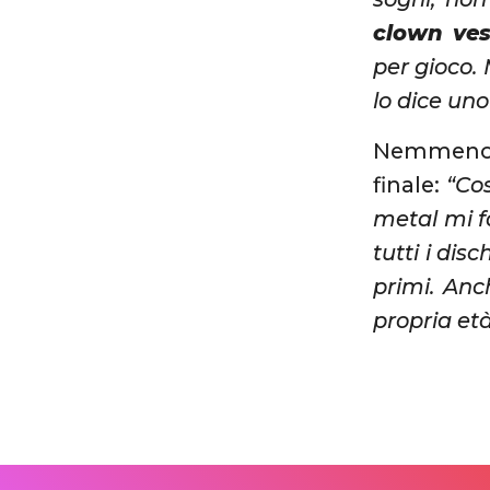
clown vest
per gioco.
lo dice un
Nemmeno 
finale:
“Cos
metal mi f
tutti i dis
primi. Anch
propria et