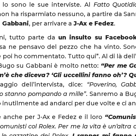
é lo sono le sue interviste. Al
Fatto Quotidi
on ha risparmiato nessuno, a partire da Sanr
o Gabbani
, per arrivare a
J-Ax e Fedez
.
i, tutto parte da
un insulto su Faceboo
osa ne pensavo del pezzo che ha vinto. Son
 poi ho commentato. Tutto qui”. Al di là dell’i
 Bugo su Gabbani è molto netto:
“Per me G
’è che diceva? ‘Gli uccellini fanno oh’? Q
aggio dell’intervista, dice:
“Poverino, Gab
lo stanno pompando a mille”
. Sanremo a Bu
 inutilmente ad andarci per due volte e ci a
e anche per J-Ax e Fedez e il loro
“Comunist
omunisti col Rolex. Per me la vita è un’altra c
 le cazzatine dei Rolex.
I rapper mi fanno u