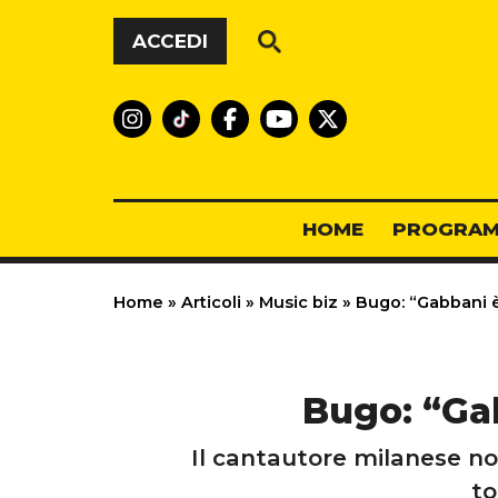
Vai al contenuto
ACCEDI
HOME
PROGRAM
Home
»
Articoli
»
Music biz
»
Bugo: “Gabbani 
Bugo: “Ga
Il cantautore milanese n
to