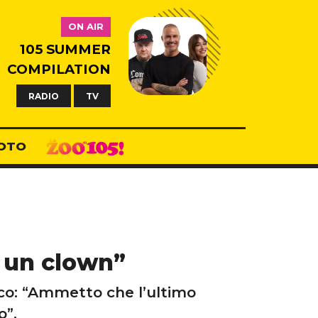
ON AIR
105 SUMMER
COMPILATION
RADIO
TV
OTO
 un clown”
co: “Ammetto che l’ultimo
o”.