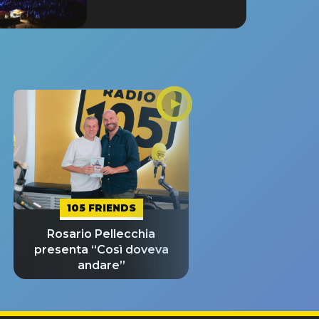
105 FRIENDS
Rosario Pellecchia
presenta “Così doveva
andare”