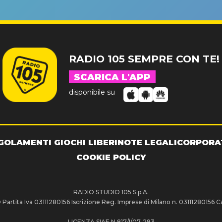
RADIO 105 SEMPRE CON TE!
SCARICA L'APP
disponibile su
GOLAMENTI GIOCHI LIBERI
NOTE LEGALI
CORPORA
COOKIE POLICY
RADIO STUDIO 105 S.p.A.
artita Iva 03111280156 Iscrizione Reg. Imprese di Milano n. 03111280156 Ca
LICENZA SIAE N.817/I/07-293