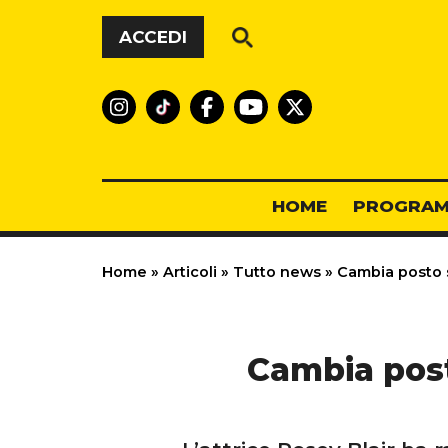
Vai al contenuto
ACCEDI
HOME
PROGRAM
Home
»
Articoli
»
Tutto news
»
Cambia posto s
Cambia post