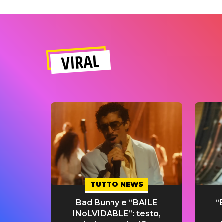
VIRAL
TUTTO NEWS
Bad Bunny e “BAILE
“
INoLVIDABLE”: testo,