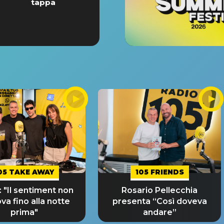
tappa
05 TAKE AWAY
105 FRIENDS
 "Il sentiment non
Rosario Pellecchia
ova fino alla notte
presenta “Così doveva
prima"
andare”