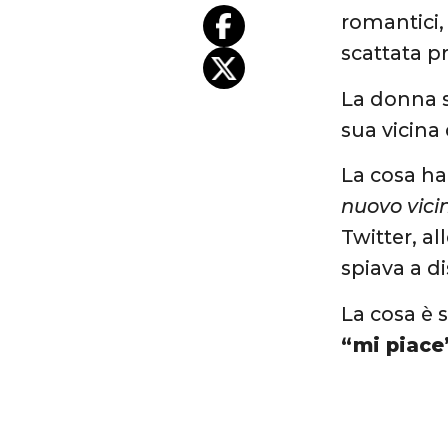
romantici, 
scattata pr
La donna s
sua vicina
La cosa h
nuovo vicin
Twitter, a
spiava a d
La cosa è s
“mi piace