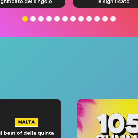
ignificato del singolo
e significato
MALTA
Il best of della quinta