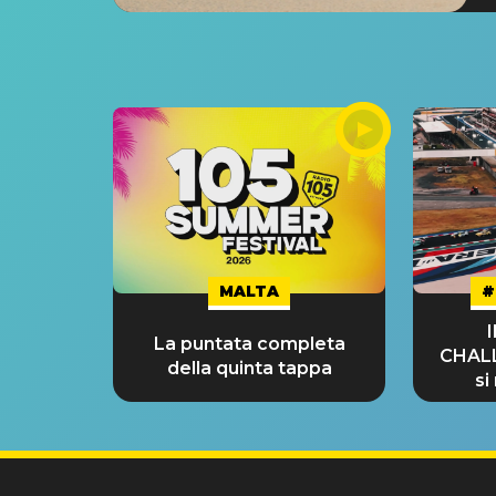
MALTA
#
La puntata completa
CHAL
della quinta tappa
si
GRA