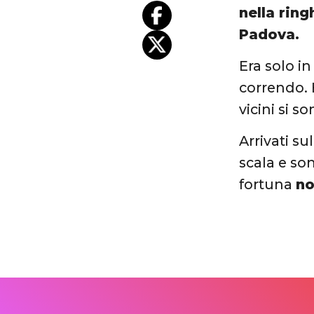
nella ring
Padova.
Era solo i
correndo. 
vicini si s
Arrivati s
scala e son
fortuna
no