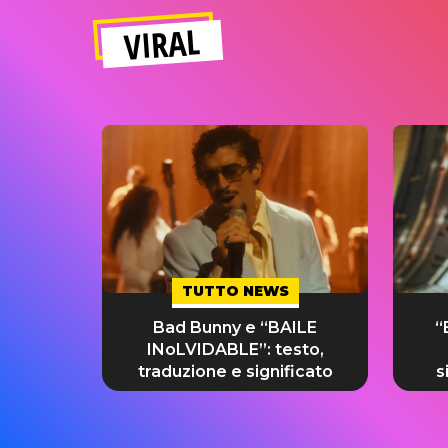
VIRAL
TUTTO NEWS
Bad Bunny e “BAILE
“
INoLVIDABLE”: testo,
traduzione e significato
s