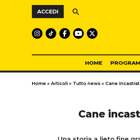
Vai al contenuto
ACCEDI
HOME
PROGRAM
Home
»
Articoli
»
Tutto news
»
Cane incastrato
Cane incast
Una storia a lieto fine gr