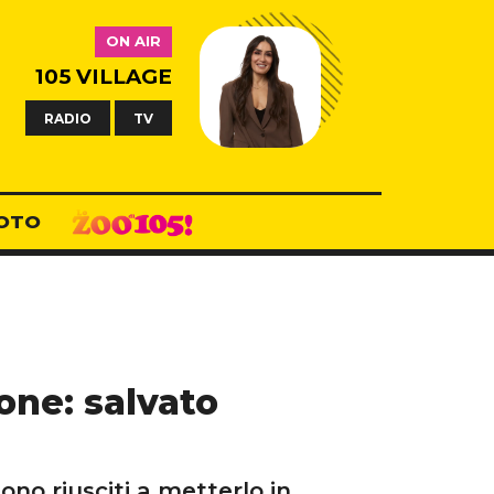
ON AIR
105 VILLAGE
RADIO
TV
OTO
one: salvato
sono riusciti a metterlo in