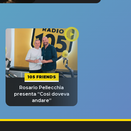
105 FRIENDS
Rosario Pellecchia
presenta “Così doveva
andare”