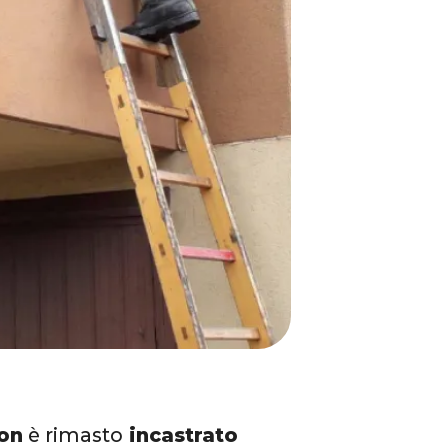
on
è rimasto
incastrato