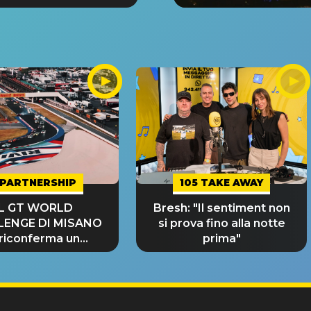
PARTNERSHIP
105 TAKE AWAY
IL GT WORLD
Bresh: "Il sentiment non
LENGE DI MISANO
si prova fino alla notte
 riconferma un
prima"
NDE SUCCESSO!