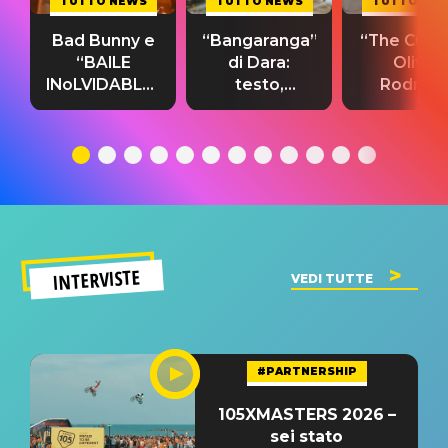
TUTTO NEWS
TUTTO NEWS
TUTTO NE
Bad Bunny e
“Bangaranga”
“The Cure”
“BAILE
di Dara:
Olivia
INoLVIDABLE”:
testo,
Rodrigo
testo,
traduzione e
testo,
traduzione e
significato
traduzion
significato
del singolo
significa
INTERVISTE
VEDI TUTTE
#PARTNERSHIP
105XMASTERS 2026 –
sei stato