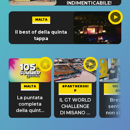
INDIMENTICABILE!
MALTA
Il best of della quinta
tappa
MALTA
#PARTNERSHI
105 TAKE
P
AWAY
La puntata
IL GT WORLD
Bresh: "I
completa
CHALLENGE
sentime
della quinta
DI MISANO si
non si pr
tappa
riconferma
fino alla n
un GRANDE
prima"