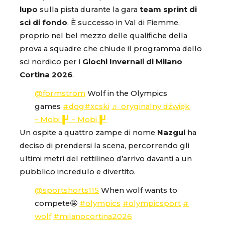
lupo
sulla pista durante la gara
team sprint di
sci di fondo
. È successo in Val di Fiemme,
proprio nel bel mezzo delle qualifiche della
prova a squadre che chiude il programma dello
sci nordico per i
Giochi Invernali di Milano
Cortina 2026
.
@formstrom
Wolf in the Olympics
games
#dog
#xcski
♬ oryginalny dźwięk
– Mobi▐┛ – Mobi▐┛
Un ospite a quattro zampe di nome
Nazgul
ha
deciso di prendersi la scena, percorrendo gli
ultimi metri del rettilineo d’arrivo davanti a un
pubblico incredulo e divertito.
@sportshorts115
When wolf wants to
compete🤩
#olympics
#olympicsport
#
wolf
#milanocortina2026