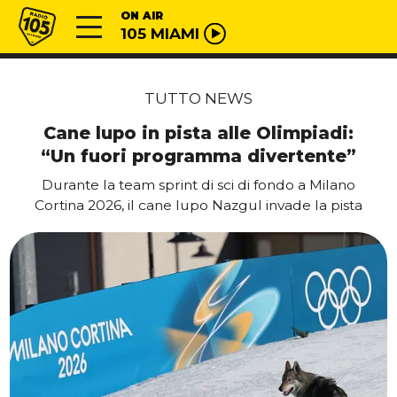
Vai al contenuto
Radio 105
ON AIR
105 MIAMI
TUTTO NEWS
Cane lupo in pista alle Olimpiadi:
“Un fuori programma divertente”
Durante la team sprint di sci di fondo a Milano
Cortina 2026, il cane lupo Nazgul invade la pista