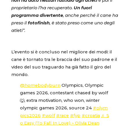
non ha dato nessun fastidio agli atleti
e poi il
proprietario l’ha recuperato.
Un fuori
programma divertente
, anche perché il cane ha
preso il
fotofinish
, è stato preso come uno degli
atleti”.
L’evento si è concluso nel migliore dei modi: il
cane è tornato tra le braccia del suo padrone e il
video del suo traguardo ha già fatto il giro del
mondo.
@homebodyburn
Olympics, Olympic
games 2026, contestant chased by wolf
🐺, extra motivation, who won, winter
olympic games 2026, source 24
#olym
pics2026
#wolf
#race
#fyp
#croatia
♬ S
o Easy (To Fall In Love) – Olivia Dean