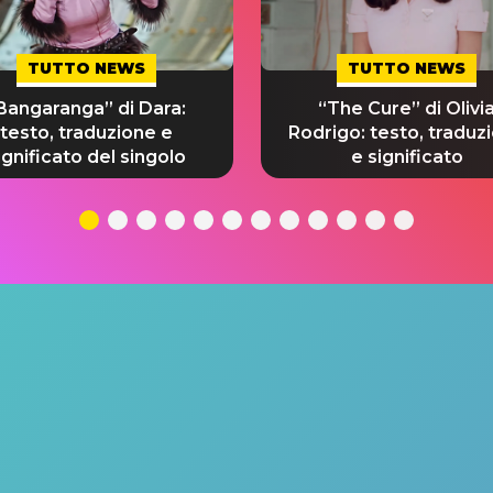
TUTTO NEWS
TUTTO NEWS
Bangaranga” di Dara:
“The Cure” di Olivi
testo, traduzione e
Rodrigo: testo, traduz
ignificato del singolo
e significato