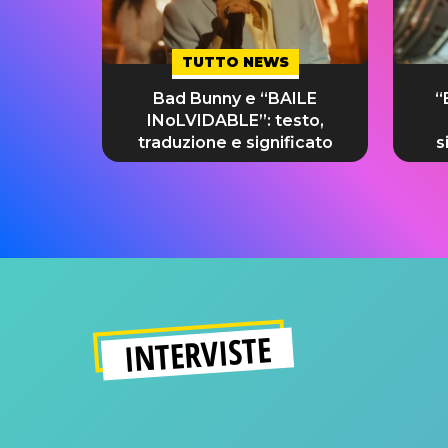
TUTTO NEWS
Bad Bunny e “BAILE
“
INoLVIDABLE”: testo,
traduzione e significato
s
INTERVISTE