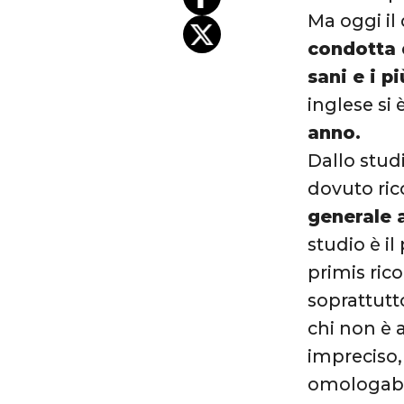
Ma oggi il 
condotta d
sani e i pi
inglese si 
anno.
Dallo stud
dovuto ric
generale 
studio è i
primis rico
soprattutto
chi non è 
impreciso,
omologabi