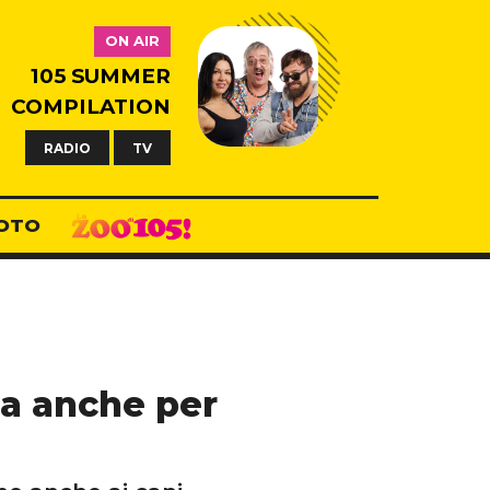
ON AIR
105 SUMMER
COMPILATION
RADIO
TV
OTO
na anche per