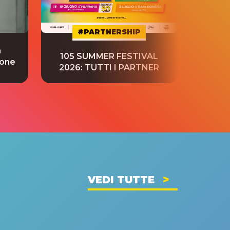
#PARTNERSHIP
a
“S
105 SUMMER FESTIVAL
ione
tradu
2026: TUTTI I PARTNER
VEDI TUTTE