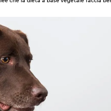
iee che la dieta a base vegetale faccia be