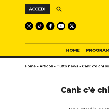
Vai al contenuto
ACCEDI
HOME
PROGRAM
Home
»
Articoli
»
Tutto news
»
Cani: c’è chi s
Cani: c’è c