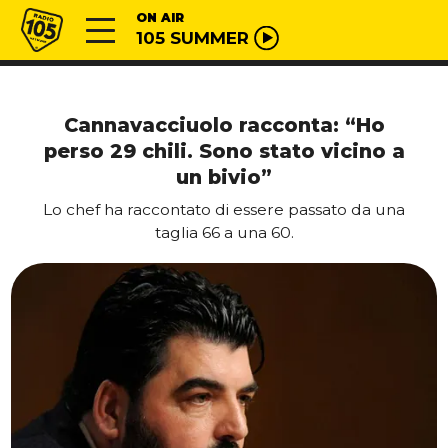
Vai al contenuto
Radio 105
ON AIR
105 SUMMER
Cannavacciuolo racconta: “Ho
perso 29 chili. Sono stato vicino a
un bivio”
Lo chef ha raccontato di essere passato da una
taglia 66 a una 60.