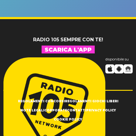
riconferma
fino alla n
un GRANDE
prima"
SUCCESSO!
RADIO 105 SEMPRE CON TE!
SCARICA L'APP
disponibile su
REGOLAMENTI CONCORSI
REGOLAMENTI GIOCHI LIBERI
NOTE LEGALI
CORPORATE
CONTATTI
PRIVACY POLICY
COOKIE POLICY