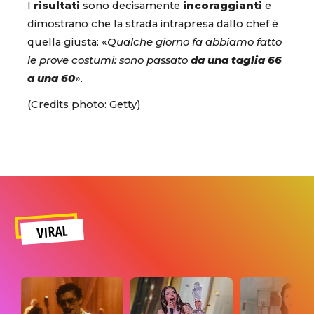
I
risultati
sono decisamente
incoraggianti
e
dimostrano che la strada intrapresa dallo chef è
quella giusta: «
Qualche giorno fa abbiamo fatto
le prove costumi: sono passato
da una taglia 66
a una 60
».
(Credits photo: Getty)
VIRAL