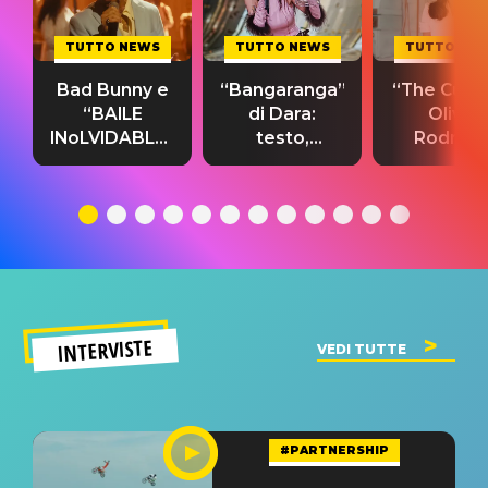
TUTTO NEWS
TUTTO NEWS
TUTTO NE
Bad Bunny e
“Bangaranga”
“The Cure”
“BAILE
di Dara:
Olivia
INoLVIDABLE”:
testo,
Rodrigo
testo,
traduzione e
testo,
traduzione e
significato
traduzion
significato
del singolo
significa
INTERVISTE
VEDI TUTTE
#PARTNERSHIP