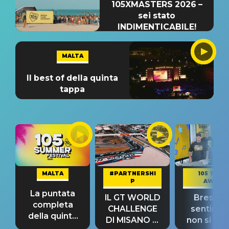
105XMASTERS 2026 –
sei stato
INDIMENTICABILE!
MALTA
Il best of della quinta
tappa
MALTA
#PARTNERSHI
105 TAKE
P
AWAY
La puntata
IL GT WORLD
Bresh: "I
completa
CHALLENGE
sentime
della quinta
DI MISANO si
non si pr
tappa