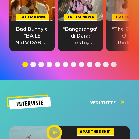
TUTTO NEWS
TUTTO NEWS
TUTTO NE
Bad Bunny e
“Bangaranga”
“The Cure”
“BAILE
di Dara:
Olivia
INoLVIDABLE”:
testo,
Rodrigo
testo,
traduzione e
testo,
traduzione e
significato
traduzion
significato
del singolo
significa
INTERVISTE
VEDI TUTTE
#PARTNERSHIP