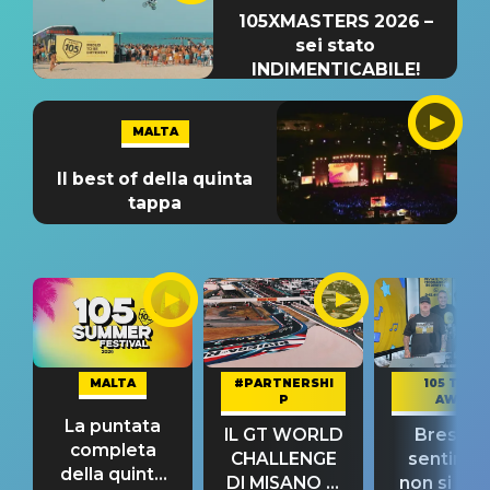
105XMASTERS 2026 –
sei stato
INDIMENTICABILE!
MALTA
Il best of della quinta
tappa
MALTA
#PARTNERSHI
105 TAKE
P
AWAY
La puntata
IL GT WORLD
Bresh: "I
completa
CHALLENGE
sentime
della quinta
DI MISANO si
non si pr