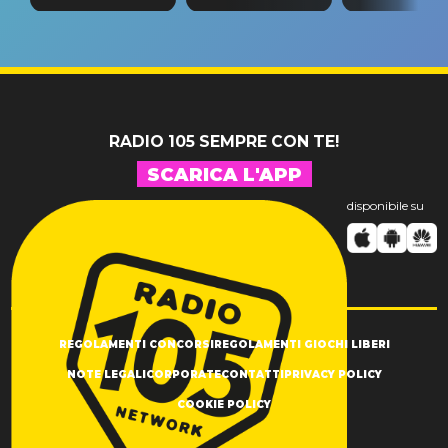
tappa
riconferma
fino alla n
un GRANDE
prima"
SUCCESSO!
RADIO 105 SEMPRE CON TE!
SCARICA L'APP
disponibile su
REGOLAMENTI CONCORSI
REGOLAMENTI GIOCHI LIBERI
NOTE LEGALI
CORPORATE
CONTATTI
PRIVACY POLICY
COOKIE POLICY