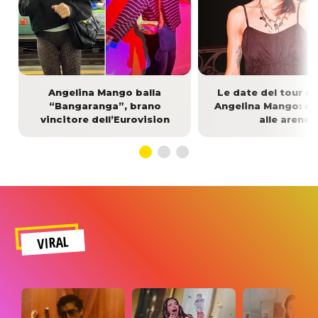
Angelina Mango balla
Le date del tour es
“Bangaranga”, brano
Angelina Mango: dai
vincitore dell’Eurovision
alle arene
VIRAL