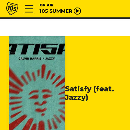
Vai al contenuto
Radio 105
ON AIR
105 SUMMER
Satisfy (feat.
Jazzy)