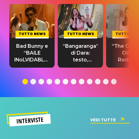
TUTTO NEWS
TUTTO NEWS
TUTTO NE
Bad Bunny e
“Bangaranga”
“The Cure”
“BAILE
di Dara:
Olivia
INoLVIDABLE”:
testo,
Rodrigo
testo,
traduzione e
testo,
traduzione e
significato
traduzion
significato
del singolo
significa
INTERVISTE
VEDI TUTTE