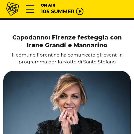
Vai al contenuto
Radio 105
ON AIR
105 SUMMER
Capodanno: Firenze festeggia con
Irene Grandi e Mannarino
Il comune fiorentino ha comunicato gli eventi in
programma per la Notte di Santo Stefano