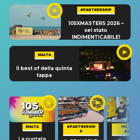
#PARTNERSHIP
105XMASTERS 2026 –
sei stato
INDIMENTICABILE!
MALTA
Il best of della quinta
tappa
MALTA
#PARTNERSHI
105 TAKE
P
AWAY
La puntata