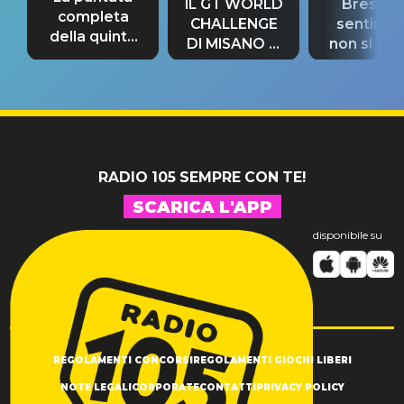
IL GT WORLD
Bresh: "I
completa
CHALLENGE
sentime
della quinta
DI MISANO si
non si pr
tappa
riconferma
fino alla n
un GRANDE
prima"
SUCCESSO!
RADIO 105 SEMPRE CON TE!
SCARICA L'APP
disponibile su
REGOLAMENTI CONCORSI
REGOLAMENTI GIOCHI LIBERI
NOTE LEGALI
CORPORATE
CONTATTI
PRIVACY POLICY