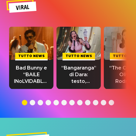
VIRAL
TUTTO NEWS
TUTTO NEWS
TUTTO NE
Bad Bunny e
“Bangaranga”
“The Cure”
“BAILE
di Dara:
Olivia
INoLVIDABLE”:
testo,
Rodrigo
testo,
traduzione e
testo,
traduzione e
significato
traduzion
significato
del singolo
significa