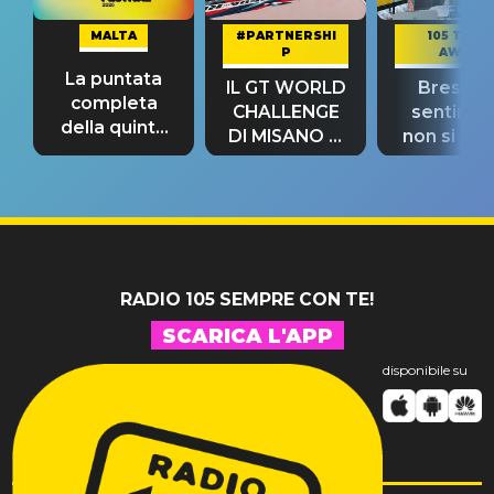
MALTA
#PARTNERSHI
105 TAKE
P
AWAY
La puntata
IL GT WORLD
Bresh: "I
completa
CHALLENGE
sentime
della quinta
DI MISANO si
non si pr
tappa
riconferma
fino alla n
un GRANDE
prima"
SUCCESSO!
RADIO 105 SEMPRE CON TE!
SCARICA L'APP
disponibile su