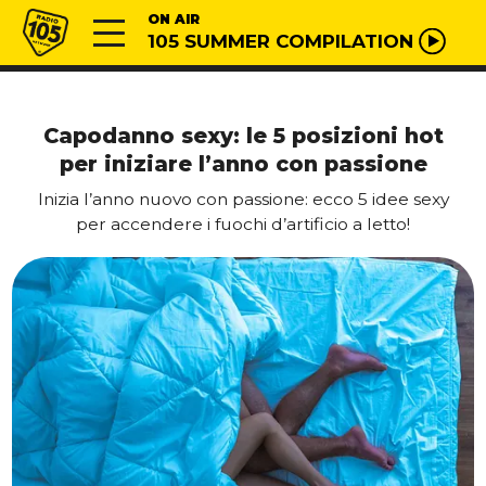
Vai al contenuto
Radio 105
ON AIR
105 SUMMER COMPILATION
Capodanno sexy: le 5 posizioni hot
per iniziare l’anno con passione
Inizia l’anno nuovo con passione: ecco 5 idee sexy
per accendere i fuochi d’artificio a letto!