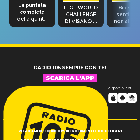
La puntata
IL GT WORLD
Bresh: "I
completa
CHALLENGE
sentime
della quinta
DI MISANO si
non si pr
tappa
riconferma
fino alla n
un GRANDE
prima"
SUCCESSO!
RADIO 105 SEMPRE CON TE!
SCARICA L'APP
disponibile su
REGOLAMENTI CONCORSI
REGOLAMENTI GIOCHI LIBERI