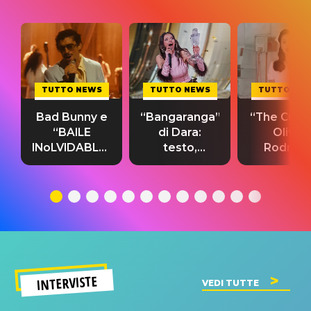
TUTTO NEWS
TUTTO NEWS
TUTTO NE
Bad Bunny e
“Bangaranga”
“The Cure”
“BAILE
di Dara:
Olivia
INoLVIDABLE”:
testo,
Rodrigo
testo,
traduzione e
testo,
traduzione e
significato
traduzion
significato
del singolo
significa
INTERVISTE
VEDI TUTTE