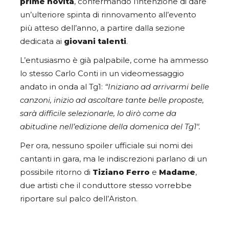
prime
novità
, confermando l’intenzione di dare
un’ulteriore spinta di rinnovamento all’evento
più atteso dell’anno, a partire dalla sezione
dedicata ai
giovani talenti
.
L’entusiasmo è già palpabile, come ha ammesso
lo stesso Carlo Conti in un videomessaggio
andato in onda al Tg1:
“Iniziano ad arrivarmi belle
canzoni, inizio ad ascoltare tante belle proposte,
sarà difficile selezionarle, lo dirò come da
abitudine nell’edizione della domenica del Tg1″.
Per ora, nessuno spoiler ufficiale sui nomi dei
cantanti in gara, ma le indiscrezioni parlano di un
possibile ritorno di
Tiziano Ferro
e
Madame
,
due artisti che il conduttore stesso vorrebbe
riportare sul palco dell’Ariston.