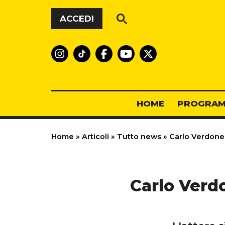
Vai al contenuto
ACCEDI
HOME
PROGRAM
Home
»
Articoli
»
Tutto news
»
Carlo Verdone 
Carlo Verd