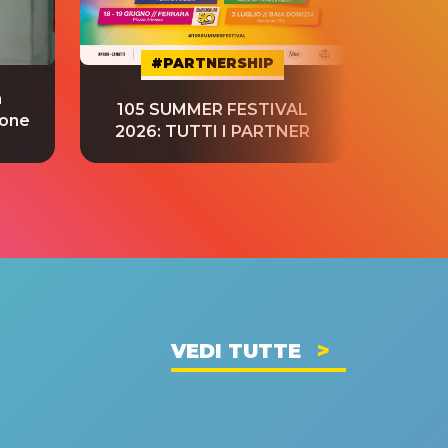
#PARTNERSHIP
a
“S
105 SUMMER FESTIVAL
ione
tradu
2026: TUTTI I PARTNER
VEDI TUTTE