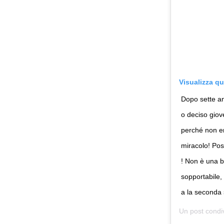
Visualizza q
Dopo sette an
o deciso giov
perché non er
miracolo! Po
! Non è una b
sopportabile,
a la seconda 
Un post condi