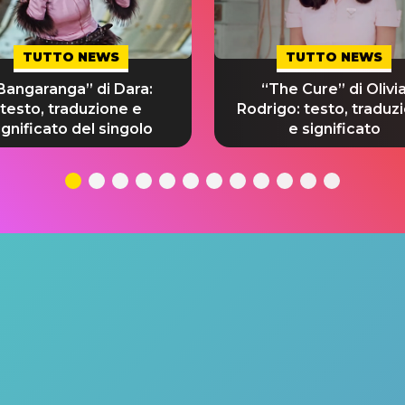
TUTTO NEWS
TUTTO NEWS
Bangaranga” di Dara:
“The Cure” di Olivi
testo, traduzione e
Rodrigo: testo, traduz
ignificato del singolo
e significato