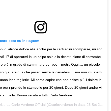
uesto post su Instagram
ni di atroce dolore alle anche per le cartilagini scomparse, mi son
edì 17 di operarmi in un colpo solo alla ricostruzione di entrambe
o più in grado di camminare per pochi metri. Oggi…. un piccolo
sso già fare qualche passo senza le canadesi … ma non imitatemi
uona idea toglierle. Mi basta capire che non esiste più il dolore in
 e ora riprendo le stampelle per 20 giorni. Dopo 20 giorni andrà vi
stampella. Buona serata a tutti ️ Carlo Verdone
viso da
Carlo Verdone Official
(@carloverdone) in data:
26 Set 2020 alle ore 8:13 PDT