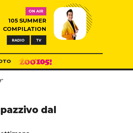
ON AIR
105 SUMMER
COMPILATION
RADIO
TV
OTO
!”
pazzivo dal