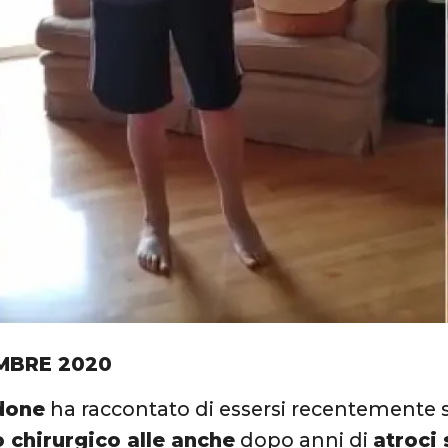
MBRE 2020
done
ha raccontato di essersi recentemente 
o chirurgico alle anche
dopo anni di
atroci