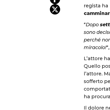
regista ha
cammina
“
Dopo
set
sono deciso
perché non
miracolo!
“
L’attore h
Quello po
l’attore. 
sofferto pe
comportato
ha procura
Il dolore n