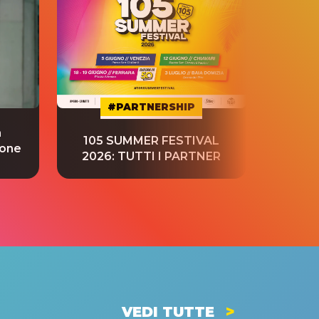
#PARTNERSHIP
a
“S
105 SUMMER FESTIVAL
ione
tradu
2026: TUTTI I PARTNER
VEDI TUTTE