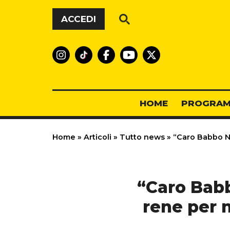
Vai al contenuto
ACCEDI
HOME
PROGRAM
Home
»
Articoli
»
Tutto news
»
“Caro Babbo Nat
“Caro Babb
rene per m