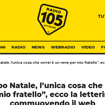
Radio 105
TU
MI
RADIO
NEWS
WEBRADIO
VIDEO
F
ale, l’unica cosa che vorrei è un rene per mio fratello”, 
o Natale, l’unica cosa che 
io fratello”, ecco la letter
commuovendo il web