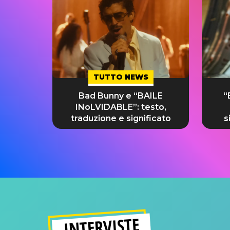
TUTTO NEWS
Bad Bunny e “BAILE
“
INoLVIDABLE”: testo,
traduzione e significato
s
INTERVISTE