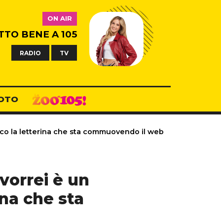
ON AIR
TTO BENE A 105
RADIO
TV
OTO
ecco la letterina che sta commuovendo il web
vorrei è un
ina che sta