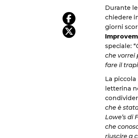
Durante le 
chiedere i
giorni scor
Improvem
speciale: “
che vorrei
fare il tra
La piccola 
letterina n
condividere
che è stat
Lowe’s di 
che conosc
riuscire a 