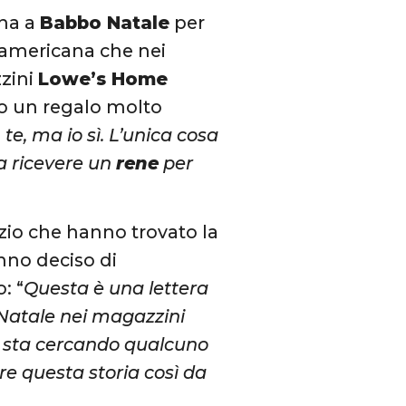
ina a
Babbo Natale
per
a americana che nei
zzini
Lowe’s Home
o un regalo molto
e, ma io sì. L’unica cosa
sa ricevere un
rene
per
zio che hanno trovato la
anno deciso di
: “
Questa è una lettera
 Natale nei magazzini
a sta cercando qualcuno
e questa storia così da