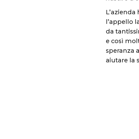
L’azienda 
l’appello l
da tantiss
e così mol
speranza a
aiutare la 