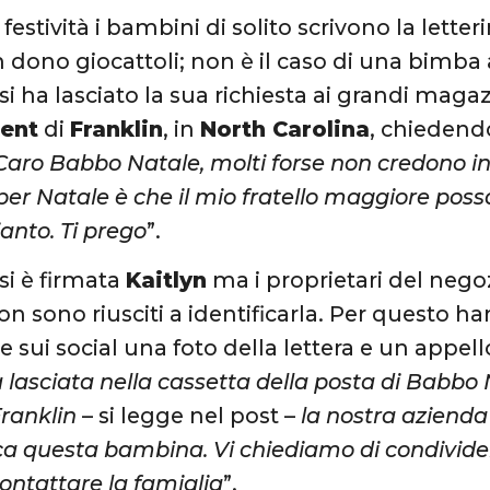
festività i bambini di solito scrivono la letter
n dono giocattoli; non è il caso di una bimb
si ha lasciato la sua richiesta ai grandi maga
ent
di
Franklin
, in
North Carolina
, chiedend
Caro Babbo Natale, molti forse non credono in t
 per Natale è che il mio fratello maggiore pos
pianto. Ti prego
”.
si è firmata
Kaitlyn
ma i proprietari del nego
on sono riusciti a identificarla. Per questo h
 sui social una foto della lettera e un appello
a lasciata nella cassetta della posta di Babbo
Franklin
– si legge nel post –
la nostra aziend
a questa bambina. Vi chiediamo di condivider
contattare la famiglia
”.