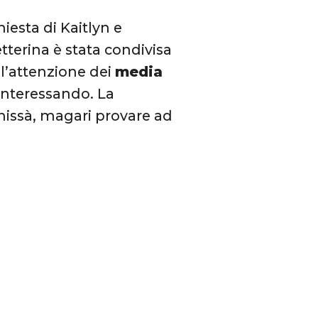
esta di Kaitlyn e
letterina è stata condivisa
 l’attenzione dei
media
 interessando. La
chissà, magari provare ad