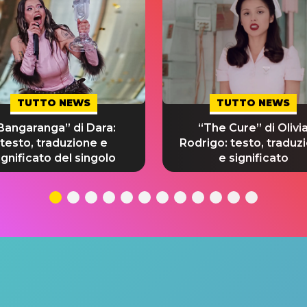
TUTTO NEWS
TUTTO NEWS
Bangaranga” di Dara:
“The Cure” di Olivi
testo, traduzione e
Rodrigo: testo, traduz
ignificato del singolo
e significato